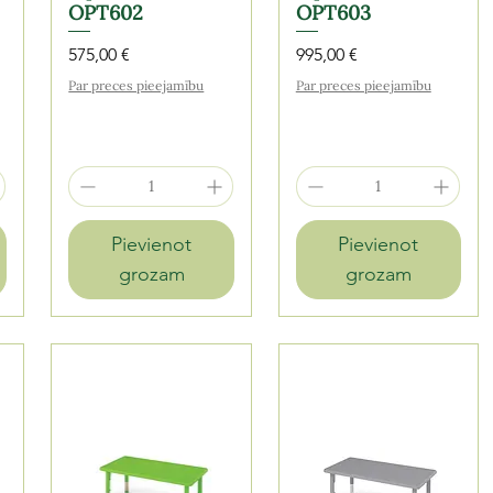
OPT602
OPT603
Cena
Cena
575,00 €
995,00 €
Par preces pieejamību
Par preces pieejamību
Pievienot
Pievienot
grozam
grozam