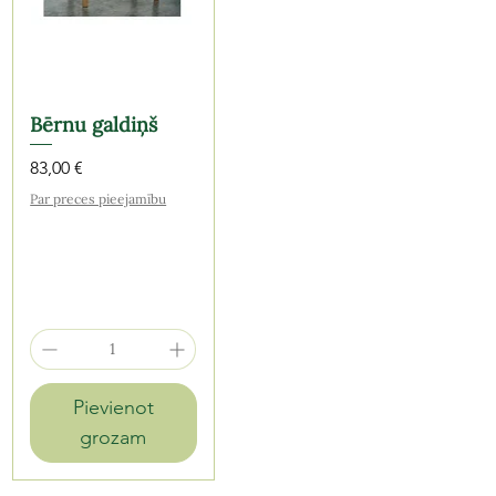
Bērnu galdiņš
Cena
83,00 €
Par preces pieejamību
Pievienot
grozam