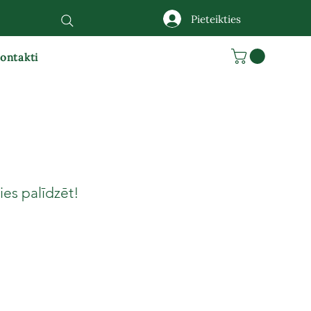
Pieteikties
ontakti
es palīdzēt!