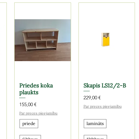
Priedes koka
Skapis LS12/2-B
plaukts
Cena
229,00 €
Cena
155,00 €
Par preces pieejamību
Par preces pieejamību
priede
lamināts