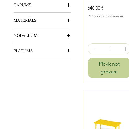
930mm
GARUMS
380mm
Cena
640,00 €
400mm
1970mm
Par preces pieejamību
MATERIĀLS
450mm
810mm
lamināts
NODALĪJUMI
priede
XPE plastikāts
30
PLATUMS
1000mm
Pievienot
1030mm
grozam
1770mm
700mm
800mm
810mm