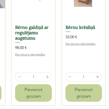
Bērnu galdiņš ar
Bērnu krēsliņš
regulējamu
Cena
33,00 €
augstumu
Par preces pieejamību
Cena
98,00 €
Par preces pieejamību
Pievienot
Pievienot
grozam
grozam