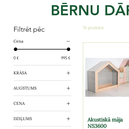
BĒRNU DĀ
Filtrēt pēc
78 produkti
Cena
0 €
995 €
KRĀSA
AUGSTUMS
1200mm
CENA
570mm
630mm
105 EUR
DZIĻUMS
800mm
Akustiskā māja
80 EUR
NS3600
830mm
320mm