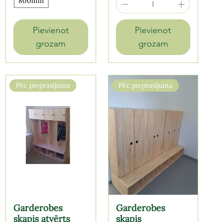
800mm
Pievienot
Pievienot
grozam
grozam
Pēc pieprasījuma
Pēc pieprasījuma
Garderobes
Garderobes
skapis atvērts
skapis