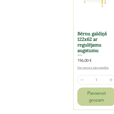
Bērnu galdiņš
122x62 ar
regulējamu
augstumu
Cena
196,00 €
Par preces pieejamību
Pievienot
grozam