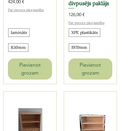
Cena
424,00 €
divpusējs paklājs
Par preces pieejamību
Cena
126,00 €
Par preces pieejamību
lamināts
XPE plastikāts
830mm
1970mm
Pievienot
Pievienot
grozam
grozam