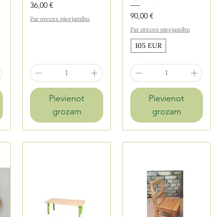
Cena
36,00 €
Cena
90,00 €
Par preces pieejamību
Par preces pieejamību
105 EUR
Pievienot
Pievienot
grozam
grozam