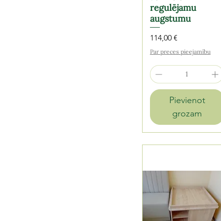
regulējamu
augstumu
Cena
114,00 €
Par preces pieejamību
Pievienot
grozam