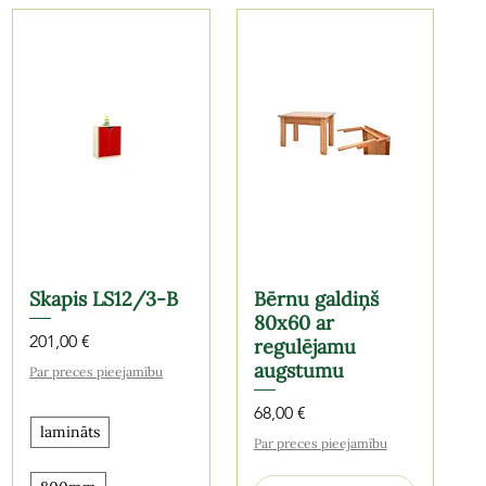
Skapis LS12/3-B
Bērnu galdiņš
80x60 ar
Cena
201,00 €
regulējamu
augstumu
Par preces pieejamību
Cena
68,00 €
lamināts
Par preces pieejamību