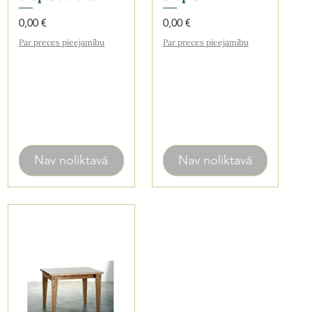
Cena
Cena
0,00 €
0,00 €
Par preces pieejamību
Par preces pieejamību
Nav noliktavā
Nav noliktavā