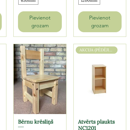
630mm
1200mm
Pievienot
Pievienot
grozam
grozam
AKCIJA (PĒDĒJIE 2 gb.)
Bērnu krēsliņš
Atvērts plaukts
NC1201