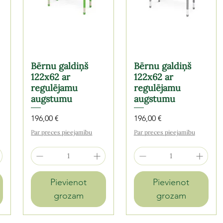
Bērnu galdiņš
Bērnu galdiņš
122x62 ar
122x62 ar
regulējamu
regulējamu
augstumu
augstumu
Cena
Cena
196,00 €
196,00 €
Par preces pieejamību
Par preces pieejamību
Pievienot
Pievienot
grozam
grozam