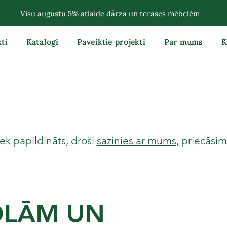
Visu augustu 5% atlaide dārza un terases mēbelēm
ti
Katalogi
Paveiktie projekti
Par mums
K
ek papildināts, droši
sazinies ar mums
,
priecāsimi
OLĀM UN