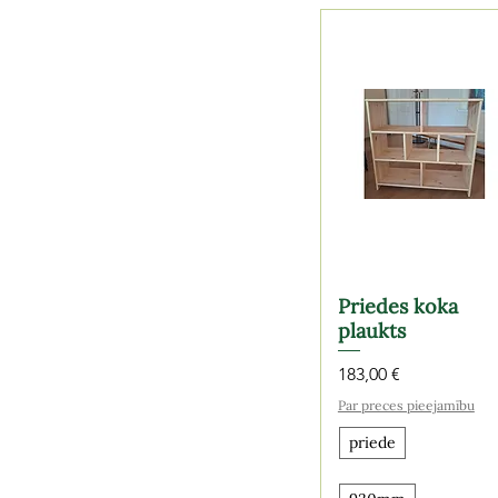
Priedes koka
plaukts
Cena
183,00 €
Par preces pieejamību
priede