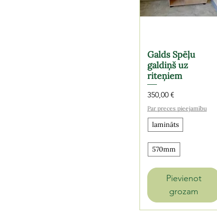
Galds Spēļu
galdiņš uz
riteņiem
Cena
350,00 €
Par preces pieejamību
lamināts
570mm
Pievienot
grozam