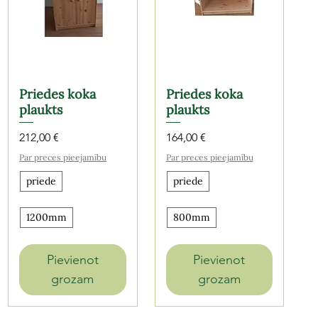
Priedes koka
Priedes koka
plaukts
plaukts
Cena
Cena
212,00 €
164,00 €
Par preces pieejamību
Par preces pieejamību
priede
priede
1200mm
800mm
Pievienot
Pievienot
grozam
grozam