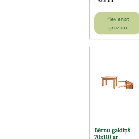
930mm
Pievienot
grozam
Bērnu galdiņš
70x110 ar