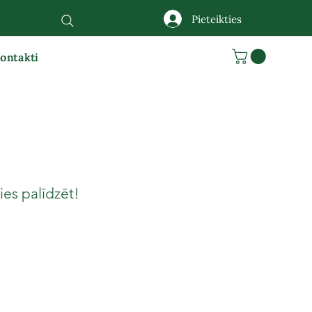
Pieteikties
ontakti
es palīdzēt!