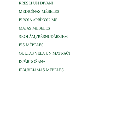
KRĒSLI UN DĪVĀNI
MEDICĪNAS MĒBELES
BIROJA APRĪKOJUMS
MĀJAS MĒBELES
SKOLĀM/BĒRNUDĀRZIEM
EIS MĒBELES
GULTAS VEĻA UN MATRAČI
IZPĀRDOŠANA
IEBŪVĒJAMĀS MĒBELES
gāde un saņemšana
Lietošanas noteikumi
Privātuma politi