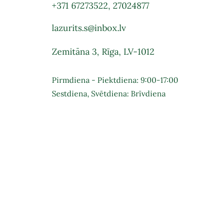
+371 67273522
,
27024877
lazurits.s@inbox.lv
Zemitāna 3, Rīga, LV-1012
Pirmdiena - Piektdiena: 9:00-17:00
Sestdiena, Svētdiena: Brīvdiena
Pie