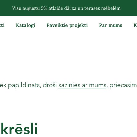
Visu augustu 5% atlaide dārza un terases mēbelēm
ti
Katalogi
Paveiktie projekti
Par mums
K
ek papildināts, droši
sazinies ar mums
,
priecāsimi
krēsli