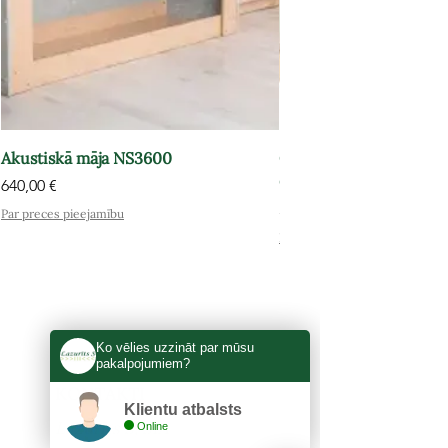
Akustiskā māja NS3600
Grāmatu plaukts-atpūt
OPT602
Cena
640,00 €
Cena
575,00 €
Par preces pieejamību
Par preces pieejamību
Ko vēlies uzzināt par mūsu
pakalpojumiem?
KONTAKTI
Klientu atbalsts
Lazurīts S, SIA
Online