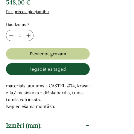
Cena
548,00 €
Par preces pieejamību
Daudzums
*
Pievienot grozam
Iegādāties tagad
materiāls: audums - CASTEL #74, krāsa:
zila/ masīvkoks - dižskābardis, tonis:
tumšs valrieksts.
Nepieciešama montāža.
Izmēri (mm):