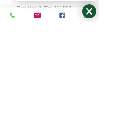
Zemitāna 3, Rīga, LV-1012
lazurits.s@inbox.lv
+371 67273522
,
27024877
Pirmdiena - Piektdiena: 9:00-17:00
Sestdiena, Svētdiena: Brīvdiena
NODERĪGI
Mani pasūtījumi
Par mums
Kontakti