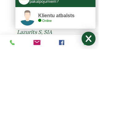
pakalpojumiem?
Klientu atbalsts
KONTAKTI
Online
Lazurīts S, SIA
Zemitāna 3, Rīga, LV-1012
lazurits.s@inbox.lv
+371 67273522
,
27024877
Pirmdiena - Piektdiena: 9:00-17:00
Sestdiena, Svētdiena: Brīvdiena
NODERĪGI