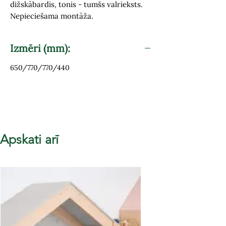
dižskābardis, tonis - tumšs valrieksts.
Nepieciešama montāža.
Izmēri (mm):
650/770/770/440
Apskati arī