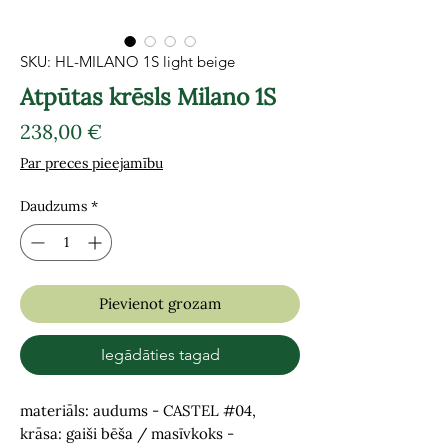
SKU: HL-MILANO 1S light beige
Atpūtas krēsls Milano 1S
Cena
238,00 €
Par preces pieejamību
Daudzums
*
Pievienot grozam
Iegādāties tagad
materiāls: audums - CASTEL #04,
krāsa: gaiši bēša / masīvkoks -