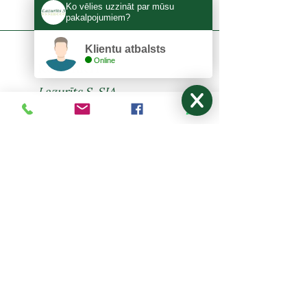
Ko vēlies uzzināt par mūsu
pakalpojumiem?
Klientu atbalsts
Online
KONTAKTI
Lazurīts S, SIA
Zemitāna 3, Rīga, LV-1012
lazurits.s@inbox.lv
+371 67273522
,
27024877
Pirmdiena - Piektdiena: 9:00-17:00
Sestdiena, Svētdiena: Brīvdiena