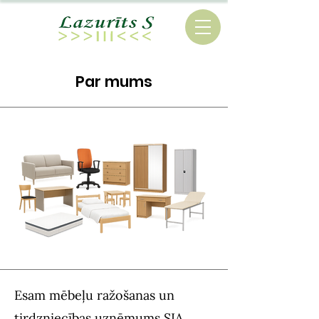
Par mums
Esam mēbeļu ražošanas un
tirdzniecības uzņēmums SIA