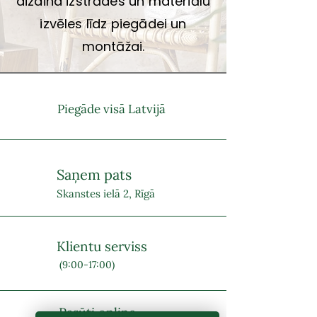
dizaina izstrādes un materiālu
izvēles līdz piegādei un
montāžai.
Piegāde visā Latvijā
Saņem pats
Skanstes ielā 2, Rīgā
Klientu serviss
(9:00-17:00)
Pasūti online