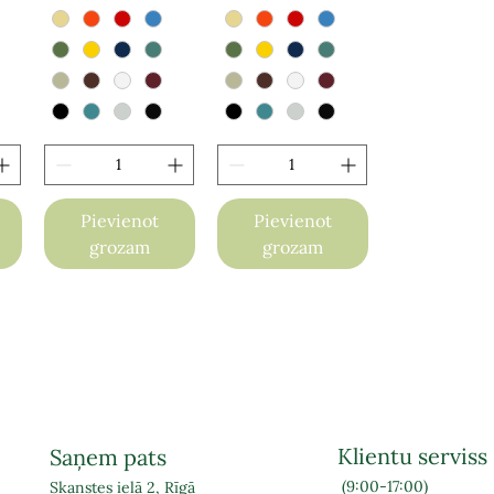
Pievienot
Pievienot
grozam
grozam
Klientu serviss
Saņem pats
(9:00-17:00)
Skanstes ielā 2, Rīgā