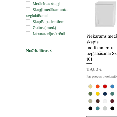
Medicīnas skapji
Skapji medikamentu
uzglabāšanai
Skapīši pacientiem
Gultas ( med.)
Laboratorijas krēsli
Piekarams metā
skapis
medikamentu
Notīrīt filtrus
X
uzglabāšanai Sz
101
Cena
119,00 €
Par preces pieejamī