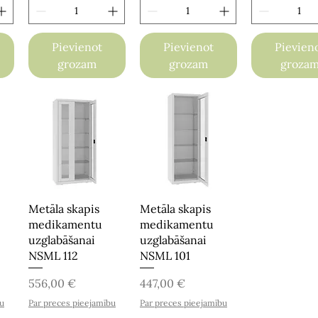
Pievienot
Pievienot
Pievien
grozam
grozam
groza
Metāla skapis
Metāla skapis
medikamentu
medikamentu
uzglabāšanai
uzglabāšanai
NSML 112
NSML 101
Cena
Cena
556,00 €
447,00 €
bu
Par preces pieejamību
Par preces pieejamību