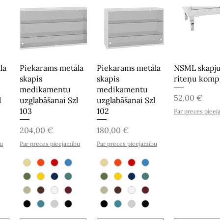
la
Piekarams metāla
Piekarams metāla
NSML skapj
skapis
skapis
riteņu komp
medikamentu
medikamentu
Cena
52,00 €
l
uzglabāšanai Szl
uzglabāšanai Szl
103
102
Par preces pieej
Cena
Cena
204,00 €
180,00 €
bu
Par preces pieejamību
Par preces pieejamību