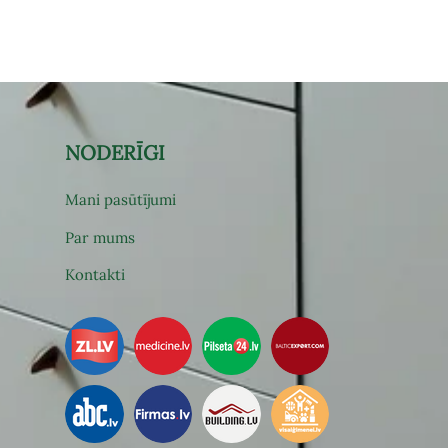
NODERĪGI
Mani pasūtījumi
Par mums
Kontakti