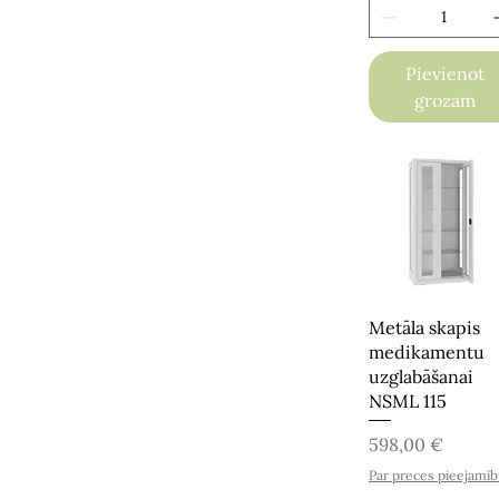
Pievienot
grozam
Metāla skapis
medikamentu
uzglabāšanai
NSML 115
Cena
598,00 €
Par preces pieejamī