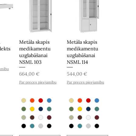
u
Metāla skapis
Metāla skapis
lekts
medikamentu
medikamentu
uzglabāšanai
uzglabāšanai
NSML 103
NSML 114
amību
Cena
Cena
664,00 €
544,00 €
Par preces pieejamību
Par preces pieejamību