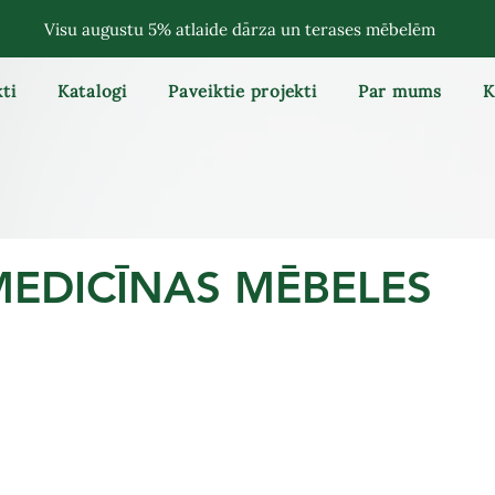
Visu augustu 5% atlaide dārza un terases mēbelēm
ti
Katalogi
Paveiktie projekti
Par mums
K
MEDICĪNAS MĒBELES