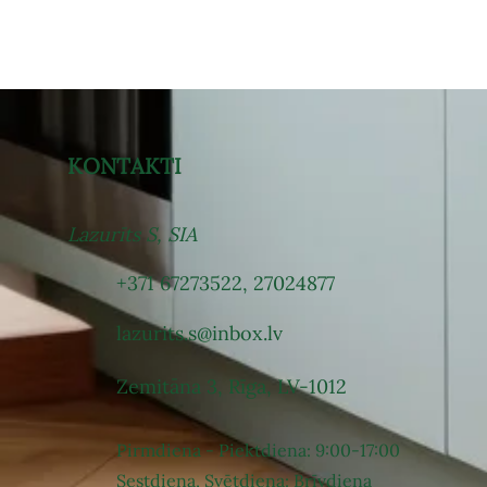
KONTAKTI
Lazurīts S, SIA
+371 67273522
,
27024877
lazurits.s@inbox.lv
Zemitāna 3, Rīga, LV-1012
Pirmdiena - Piektdiena: 9:00-17:00
Sestdiena, Svētdiena: Brīvdiena