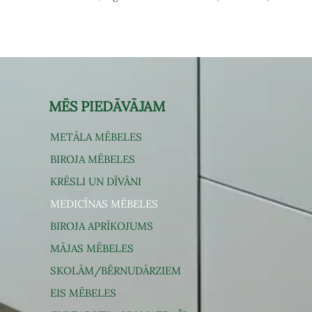
MĒS PIEDĀVĀJAM
METĀLA MĒBELES
BIROJA MĒBELES
KRĒSLI UN DĪVĀNI
MEDICĪNAS MĒBELES
BIROJA APRĪKOJUMS
MĀJAS MĒBELES
SKOLĀM/BĒRNUDĀRZIEM
EIS MĒBELES