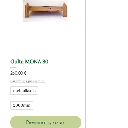
Gulta MONA 80
Cena
260,00 €
Par preces pieejamību
melnalksnis
2000mm
Pievienot grozam