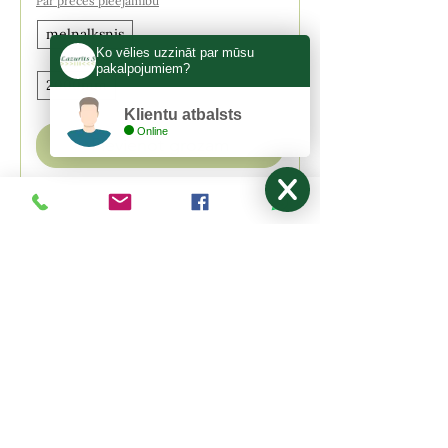
Par preces pieejamību
melnalksnis
Ko vēlies uzzināt par mūsu
pakalpojumiem?
2000mm
Klientu atbalsts
Online
Pievienot grozam