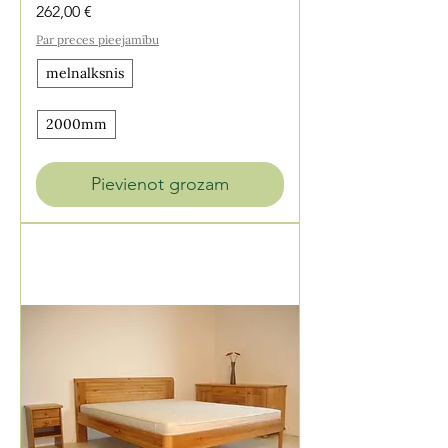
Cena
262,00 €
Par preces pieejamību
melnalksnis
2000mm
Pievienot grozam