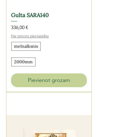
Gulta SARA140
Cena
336,00 €
Par preces pieejamību
melnalksnis
2000mm
Pievienot grozam