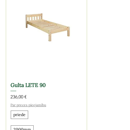
Gulta LETE 90
Cena
236,00 €
Par preces pieejamību
priede
2000mm