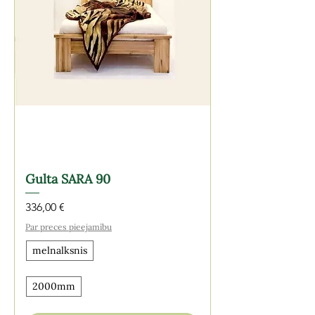
Gulta SARA 90
Cena
336,00 €
Par preces pieejamību
melnalksnis
2000mm