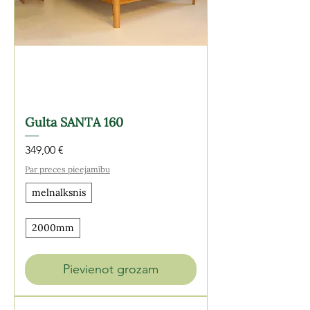
Gulta SANTA 160
Cena
349,00 €
Par preces pieejamību
melnalksnis
2000mm
Pievienot grozam