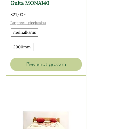
Gulta MONA140
Cena
321,00 €
Par preces pieejamību
melnalksnis
2000mm
Pievienot grozam