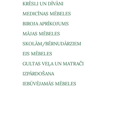
KRĒSLI UN DĪVĀNI
MEDICĪNAS MĒBELES
BIROJA APRĪKOJUMS
MĀJAS MĒBELES
SKOLĀM/BĒRNUDĀRZIEM
EIS MĒBELES
GULTAS VEĻA UN MATRAČI
IZPĀRDOŠANA
IEBŪVĒJAMĀS MĒBELES
gāde un saņemšana
Lietošanas noteikumi
Privātuma politi