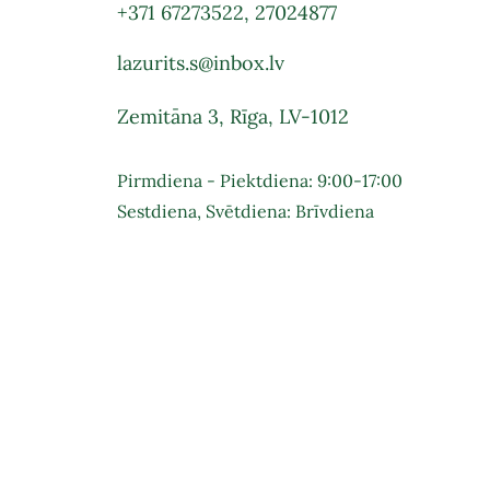
+371 67273522
,
27024877
lazurits.s@inbox.lv
Zemitāna 3, Rīga, LV-1012
Pirmdiena - Piektdiena: 9:00-17:00
Sestdiena, Svētdiena: Brīvdiena
Pie