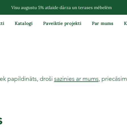
Visu augustu 5% atlaide dārza un terases mēbelēm
ti
Katalogi
Paveiktie projekti
Par mums
K
ek papildināts, droši
sazinies ar mums
,
priecāsimi
s