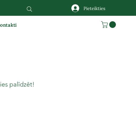
Pieteikties
ontakti
es palīdzēt!