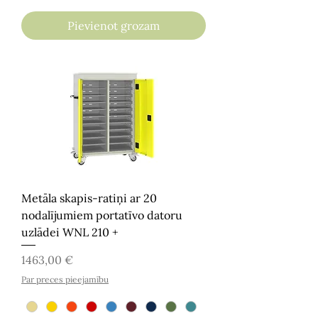
Pievienot grozam
Metāla skapis-ratiņi ar 20
nodalījumiem portatīvo datoru
uzlādei WNL 210 +
Cena
1463,00 €
Par preces pieejamību