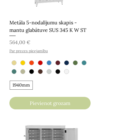
Metāla 5-nodalījumu skapis -
mantu glabātuve SUS 345 K W ST
Cena
564,00 €
Par preces pieejamību
1940mm
Pievienot grozam