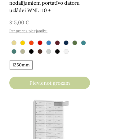
nodalījumiem portatīvo datoru
uzlādei WNL 110 +
Cena
815,00 €
Par preces pieejamību
1250mm
Pievienot grozam