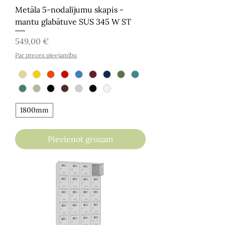
Metāla 5-nodalījumu skapis -
mantu glabātuve SUS 345 W ST
Cena
549,00 €
Par preces pieejamību
1800mm
Pievienot grozam