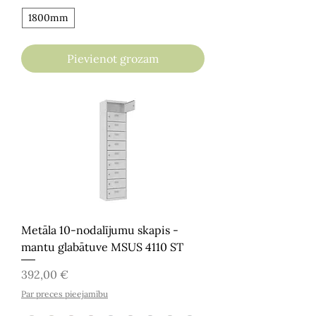
1800mm
Pievienot grozam
Metāla 10-nodalījumu skapis -
mantu glabātuve MSUS 4110 ST
Cena
392,00 €
Par preces pieejamību