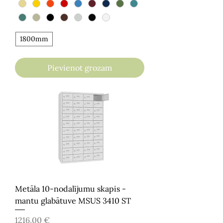
1800mm
Pievienot grozam
Metāla 10-nodalījumu skapis -
mantu glabātuve MSUS 3410 ST
Cena
1216,00 €