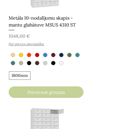
Metāla 10-nodalījumu skapis -
mantu glabātuve MSUS 4310 ST
Cena
1048,00 €
Par preces pieejamību
1800mm
Pievienot grozam