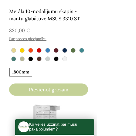
Metāla 10-nodalījumu skapis -
mantu glabātuve MSUS 3310 ST
Cena
880,00 €
Par preces pieejamību
1800mm
Pievienot grozam
Ko vēlies uzzināt par mūsu
pakalpojumiem?