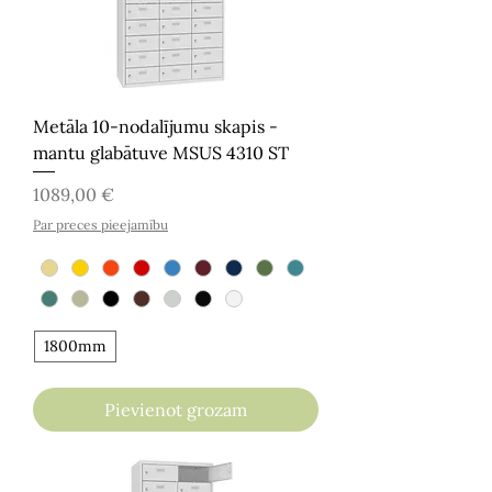
Metāla 10-nodalījumu skapis -
mantu glabātuve MSUS 4310 ST
Cena
1089,00 €
Par preces pieejamību
1800mm
Pievienot grozam