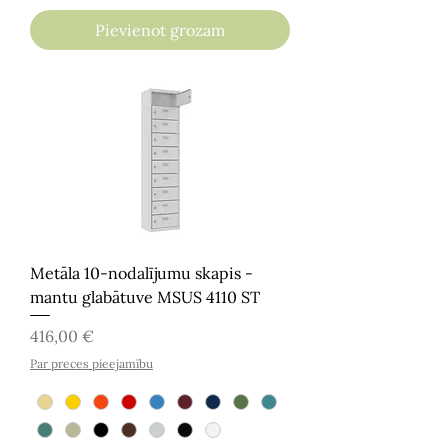
Pievienot grozam
Metāla 10-nodalījumu skapis -
mantu glabātuve MSUS 4110 ST
Cena
416,00 €
Par preces pieejamību