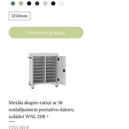
1250mm
Pievienot grozam
Metāla skapis-ratiņi ar 16
nodalījumiem portatīvo datoru
uzlādei WNL 208 +
Cena
1355,00 €