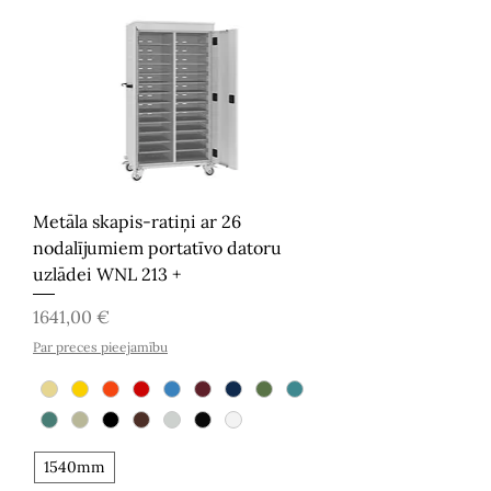
Metāla skapis-ratiņi ar 26
nodalījumiem portatīvo datoru
uzlādei WNL 213 +
Cena
1641,00 €
Par preces pieejamību
1540mm