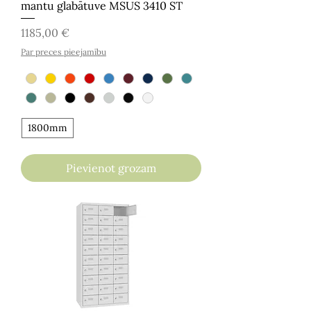
mantu glabātuve MSUS 3410 ST
Cena
1185,00 €
Par preces pieejamību
1800mm
Pievienot grozam