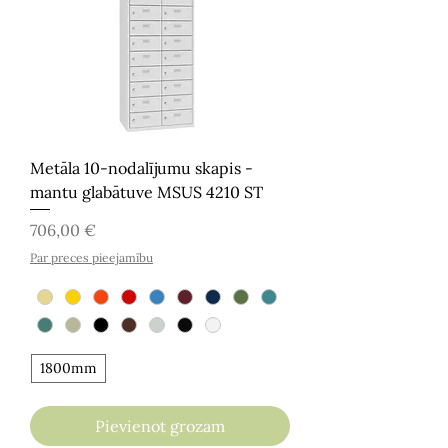
Metāla 10-nodalījumu skapis -
mantu glabātuve MSUS 4210 ST
Cena
706,00 €
Par preces pieejamību
1800mm
Pievienot grozam