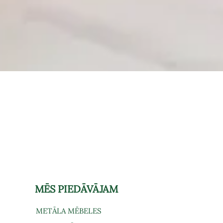
Ātrais skats
MĒS PIEDĀVĀJAM
METĀLA MĒBELES