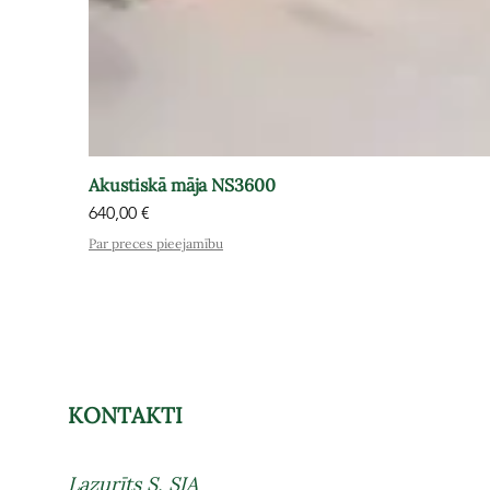
Akustiskā māja NS3600
Cena
640,00 €
Par preces pieejamību
KONTAKTI
Lazurīts S, SIA