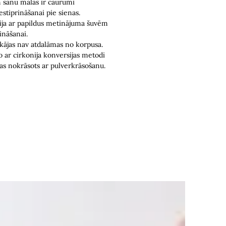
 sānu malās ir caurumi
estiprināšanai pie sienas.
ija ar papildus metinājuma šuvēm
ināšanai.
kājas nav atdalāmas no korpusa.
no ar cirkonija konversijas metodi
kas nokrāsots ar pulverkrāsošanu.