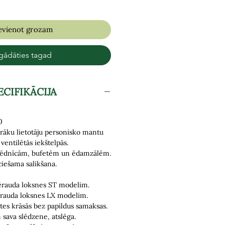
evienot grozam
gādāties tagad
ECIFIKĀCIJA
0
irāku lietotāju personisko mantu
ventilētās iekštelpās.
ēdnīcām, bufetēm un ēdamzālēm
.
iešama salikšana
.
ērauda loksnes ST modelim.
rauda loksnes LX modelim.
tes krāsās bez papildus samaksas.
sava slēdzene, atslēga.