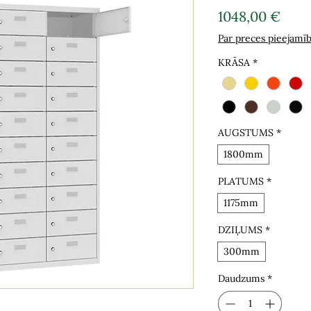
Cen
1048,00 €
Par preces pieejamī
KRĀSA
*
AUGSTUMS
*
1800mm
PLATUMS
*
1175mm
DZIĻUMS
*
300mm
Daudzums
*