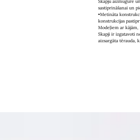
Skapju aizmugurē un
sastiprināšanai un pi
•Metināta konstrukc
konstrukcijas pastipr
Modeļiem ar kājām, 
Skapji ir izgatavoti 
aizsargāta tērauda, 