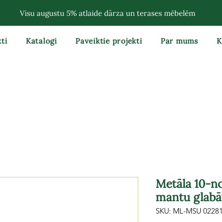
Visu augustu 5% atlaide dārza un terases mēbelēm
ti
Katalogi
Paveiktie projekti
Par mums
K
Metāla 10-no
mantu glabā
SKU: ML-MSU 0228