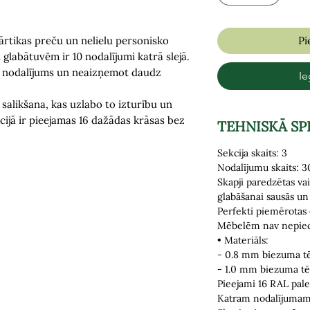
rtikas preču un nelielu personisko
Pi
labātuvēm ir 10 nodalījumi katrā slejā.
s nodalījums un neaizņemot daudz
Ie
alikšana, kas uzlabo to izturību un
cijā ir pieejamas 16 dažādas krāsas bez
TEHNISKĀ SP
Sekcija skaits: 3
Nodalījumu skaits: 3
Skapji paredzētas va
glabāšanai
sausās un 
Perfekti piemērotas
M
ēbelēm nav nepiec
• Materiāls:
- 0.8 mm biezuma t
- 1.0 mm biezuma tē
Pieejami 16 RAL pale
Katram nodalījumam 