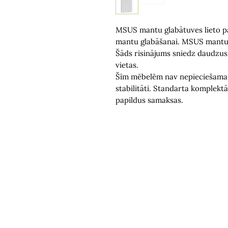
MSUS mantu glabātuves lieto pā
mantu glabāšanai. MSUS mantu g
Šāds risinājums sniedz daudzu
vietas.
Šīm mēbelēm nav nepieciešama s
stabilitāti. Standarta komplektā
papildus samaksas.