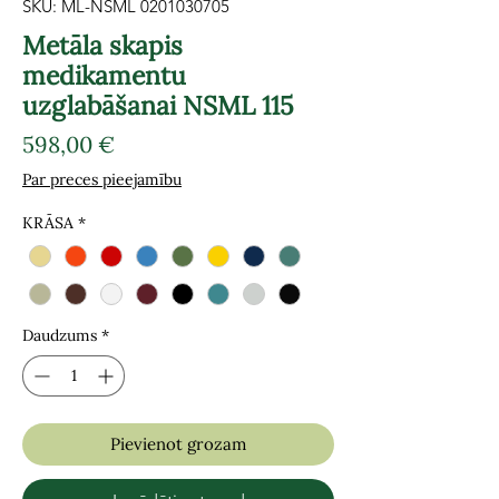
SKU: ML-NSML 0201030705
Metāla skapis
medikamentu
uzglabāšanai NSML 115
Cena
598,00 €
Par preces pieejamību
KRĀSA
*
Daudzums
*
Pievienot grozam