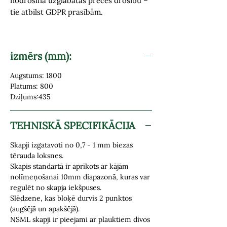
nodrošina uzglabātās preces drošību –
tie atbilst GDPR prasībām.
izmērs (mm):
Augstums: 1800
Platums: 800
Dziļums:435
TEHNISKĀ SPECIFIKĀCIJA
Skapji izgatavoti no 0,7 - 1 mm biezas
tērauda loksnes.
Skapis standartā ir aprīkots ar kājām
nolīmeņošanai 10mm diapazonā, kuras var
regulēt no skapja iekšpuses.
Slēdzene, kas bloķē durvis 2 punktos
(augšējā un apakšējā).
NSML skapji ir pieejami ar plauktiem divos