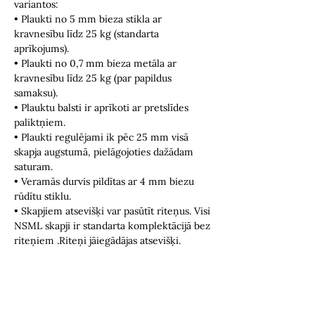
variantos:
• Plaukti no 5 mm bieza stikla ar
kravnesību līdz 25 kg (standarta
aprīkojums).
• Plaukti no 0,7 mm bieza metāla ar
kravnesību līdz 25 kg (par papildus
samaksu).
• Plauktu balsti ir aprīkoti ar pretslīdes
paliktņiem.
• Plaukti regulējami ik pēc 25 mm visā
skapja augstumā, pielāgojoties dažādam
saturam.
• Veramās durvis pildītas ar 4 mm biezu
rūdītu stiklu.
• Skapjiem atsevišķi var pasūtīt riteņus. Visi
NSML skapji ir standarta komplektācijā bez
riteņiem .Riteņi jāiegādājas atsevišķi.