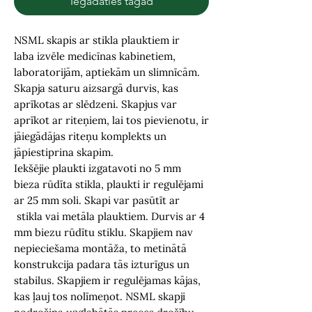
Iegādāties tagad
NSML skapis ar stikla plauktiem ir
laba izvēle medicīnas kabinetiem,
laboratorijām, aptiekām un slimnīcām.
Skapja saturu aizsargā durvis, kas
aprīkotas ar slēdzeni. Skapjus var
aprīkot ar riteņiem, lai tos pievienotu, ir
jāiegādājas riteņu komplekts un
jāpiestiprina skapim.
Iekšējie plaukti izgatavoti no 5 mm
bieza rūdīta stikla, plaukti ir regulējami
ar 25 mm soli. Skapi var pasūtīt ar
stikla vai metāla plauktiem. Durvis ar 4
mm biezu rūdītu stiklu. Skapjiem nav
nepieciešama montāža, to metinātā
konstrukcija padara tās izturīgus un
stabilus. Skapjiem ir regulējamas kājas,
kas ļauj tos nolīmeņot. NSML skapji