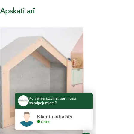
Apskati arī
Ko vēlies uzzināt par mūsu
pakalpojumiem?
Klientu atbalsts
Online