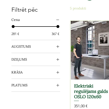
Filtrēt pēc
5 produkti
Cena
281 €
367 €
AUGSTUMS
641-1291mm
DZIĻUMS
705-1175mm
720-1190mm
600mm
KRĀSA
800mm
balts
PLATUMS
Elektriski
bērzs
regulējams galds
dižskābardis
1200mm
OSLO 120x60
gaiši pelēks
1400mm
kļava
1600mm
Cena
351,00 €