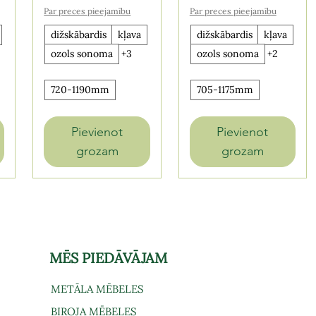
Par preces pieejamību
Par preces pieejamību
dižskābardis
kļava
dižskābardis
kļava
ozols sonoma
+3
ozols sonoma
+2
720-1190mm
705-1175mm
Pievienot
Pievienot
grozam
grozam
MĒS PIEDĀVĀJAM
METĀLA MĒBELES
BIROJA MĒBELES