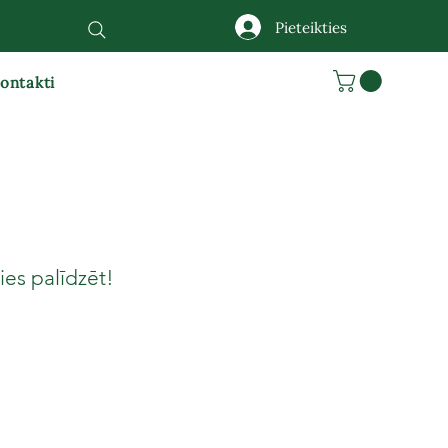
Pieteikties
ontakti
es palīdzēt!