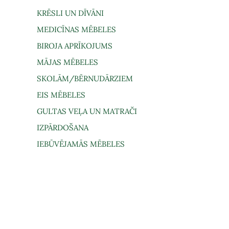
KRĒSLI UN DĪVĀNI
MEDICĪNAS MĒBELES
BIROJA APRĪKOJUMS
MĀJAS MĒBELES
SKOLĀM/BĒRNUDĀRZIEM
EIS MĒBELES
GULTAS VEĻA UN MATRAČI
IZPĀRDOŠANA
IEBŪVĒJAMĀS MĒBELES