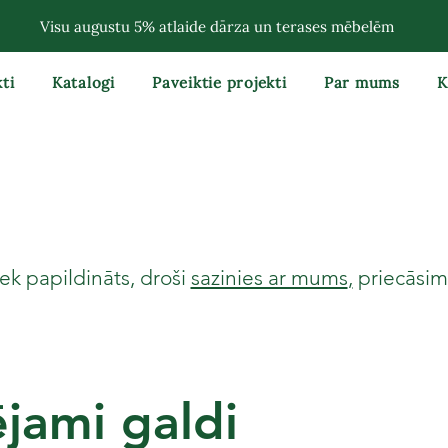
Visu augustu 5% atlaide dārza un terases mēbelēm
ti
Katalogi
Paveiktie projekti
Par mums
K
ek papildināts, droši
sazinies ar mums
,
priecāsimi
ējami galdi