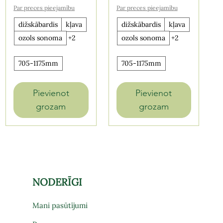
Par preces pieejamību
Par preces pieejamību
dižskābardis
kļava
dižskābardis
kļava
ozols sonoma
+2
ozols sonoma
+2
705-1175mm
705-1175mm
Pievienot
Pievienot
grozam
grozam
NODERĪGI
Mani pasūtījumi