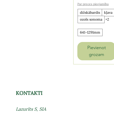
ozols sonoma
800mm
Par preces pieejamību
dižskābardis
kļava
ozols sonoma
+2
641-1291mm
Pievienot
grozam
KONTAKTI
Lazurīts S, SIA