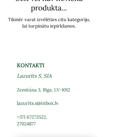
produkta...
Tikmēr varat izvēlēties citu kategoriju,
lai turpinātu iepirkšanos.
KONTAKTI
Lazurīts S, SIA
Zemitāna 3, Rīga, LV-1012
lazurits.s@inbox.lv
+371 67273522
,
27024877