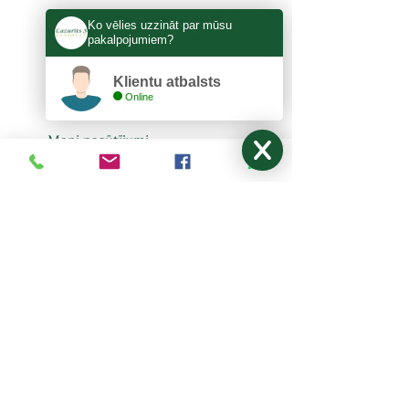
Pirmdiena - Piektdiena: 9:00-17:00
Ko vēlies uzzināt par mūsu
Sestdiena, Svētdiena: Brīvdiena
pakalpojumiem?
Klientu atbalsts
Online
NODERĪGI
Mani pasūtījumi
Par mums
Kontakti
Piegāde un saņemšana