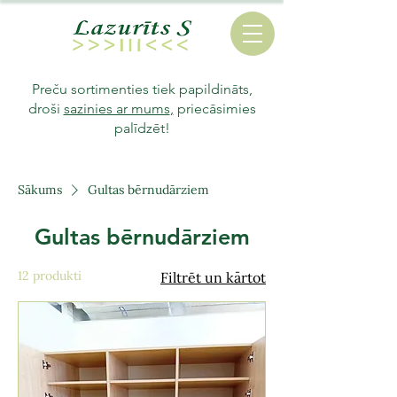
Preču sortimenties tiek papildināts,
droši
sazinies ar mums
,
priecāsimies
palīdzēt!
Sākums
Gultas bērnudārziem
Gultas bērnudārziem
12 produkti
Filtrēt un kārtot