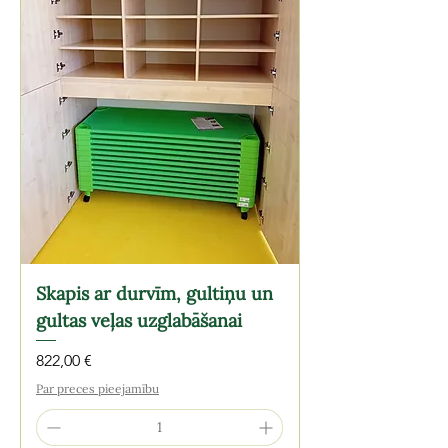
Skapis ar durvīm, gultiņu un
gultas veļas uzglabāšanai
Cena
822,00 €
Par preces pieejamību