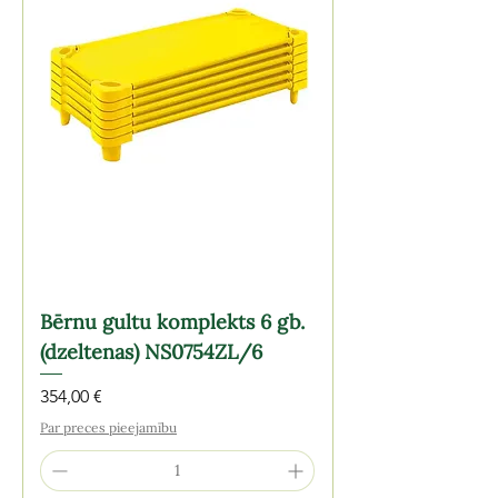
Bērnu gultu komplekts 6 gb.
(dzeltenas) NS0754ZL/6
Cena
354,00 €
Par preces pieejamību