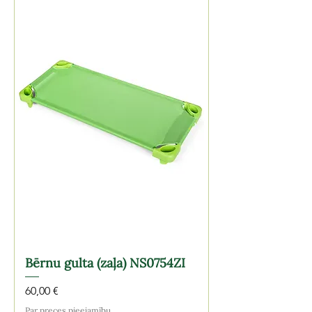
Bērnu gulta (zaļa) NS0754ZI
Cena
60,00 €
Par preces pieejamību