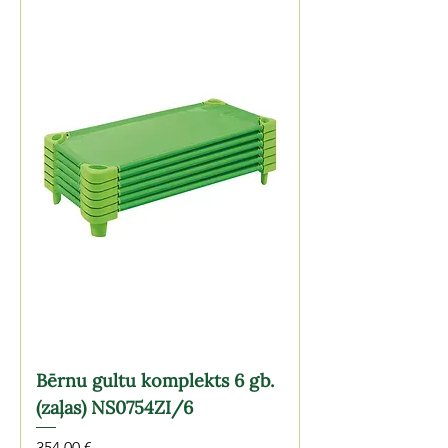
Bērnu gultu komplekts 6 gb.
(zaļas) NS0754ZI/6
Cena
354,00 €