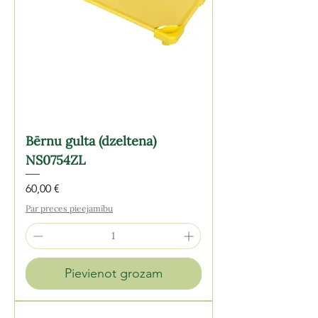
Bērnu gulta (dzeltena)
NS0754ZL
Cena
60,00 €
Par preces pieejamību
Pievienot grozam