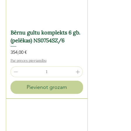
Bērnu gultu komplekts 6 gb.
(pelēkas) NS0754SZ/6
Cena
354,00 €
Par preces pieejamību
Pievienot grozam