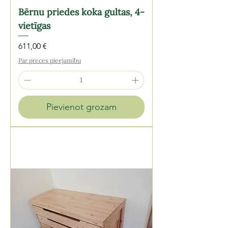
Bērnu priedes koka gultas, 4-
vietīgas
Cena
611,00 €
Par preces pieejamību
Pievienot grozam