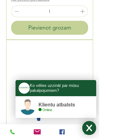
Pievienot grozam
Ko vēlies uzzināt par mūsu
pakalpojumiem?
Klientu atbalsts
Online