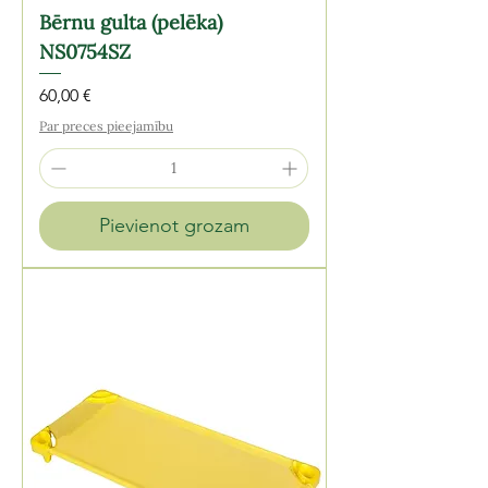
Bērnu gulta (pelēka)
NS0754SZ
Cena
60,00 €
Par preces pieejamību
Pievienot grozam