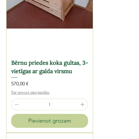
Bērnu priedes koka gultas, 3-
vietīgas ar galda virsmu
Cena
570,00 €
Par preces pieejamību
Pievienot grozam