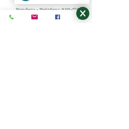
Pirmdiena - Piektdiena: 9:00-17:00
Sestdiena, Svētdiena: Brīvdiena
NODERĪGI
Mani pasūtījumi
Par mums
Kontakti