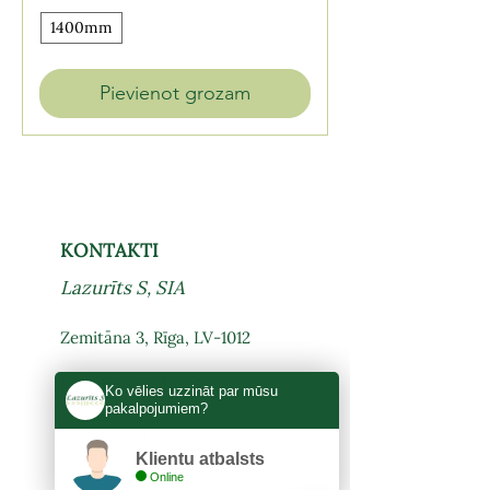
1400mm
Pievienot grozam
KONTAKTI
Lazurīts S, SIA
Zemitāna 3, Rīga, LV-1012
lazurits.s@inbox.lv
Ko vēlies uzzināt par mūsu
pakalpojumiem?
+371 67273522
,
27024877
Klientu atbalsts
Online