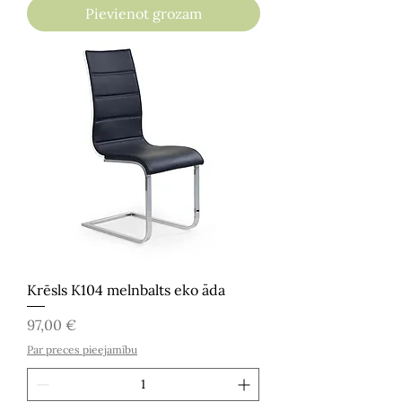
Pievienot grozam
Krēsls K104 melnbalts eko āda
Cena
97,00 €
Par preces pieejamību