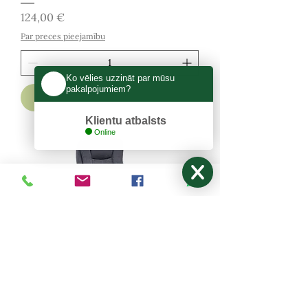
Cena
124,00 €
Par preces pieejamību
Ko vēlies uzzināt par mūsu
pakalpojumiem?
Pievienot grozam
Klientu atbalsts
Online