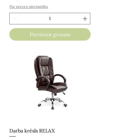
Par preces pieejamību
Pievienot grozam
Darba krēsls RELAX