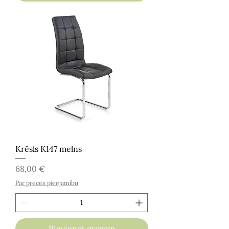
Krēsls K147 melns
Cena
68,00 €
Par preces pieejamību
Pievienot grozam