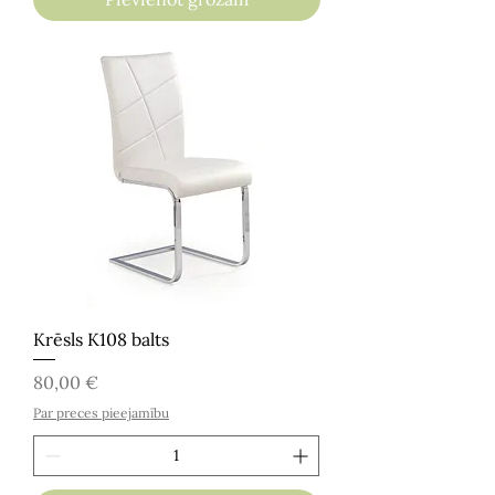
Krēsls K108 balts
Cena
80,00 €
Par preces pieejamību