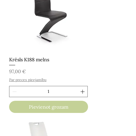
Krēsls K188 melns
Cena
97,00 €
Par preces pieejamību
Pievienot grozam