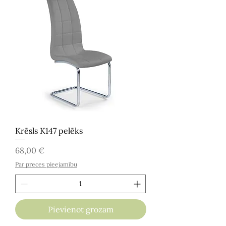
Krēsls K147 pelēks
Cena
68,00 €
Par preces pieejamību
Pievienot grozam