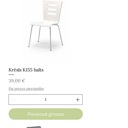
Krēsls K155 balts
Cena
39,00 €
Par preces pieejamību
Pievienot grozam