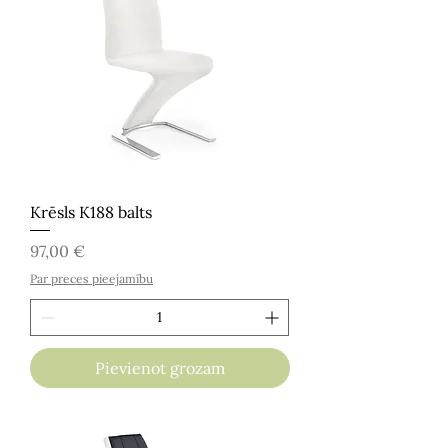
Krēsls K188 balts
Cena
97,00 €
Par preces pieejamību
Pievienot grozam