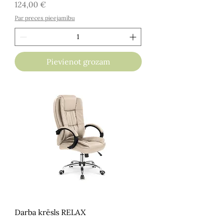
Cena
124,00 €
Par preces pieejamību
Pievienot grozam
Darba krēsls RELAX