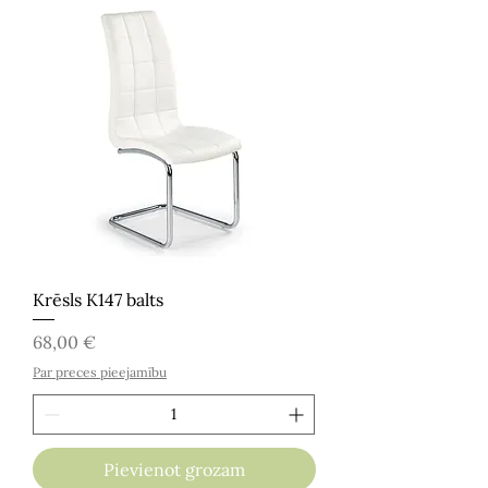
Krēsls K147 balts
Cena
68,00 €
Par preces pieejamību
Pievienot grozam