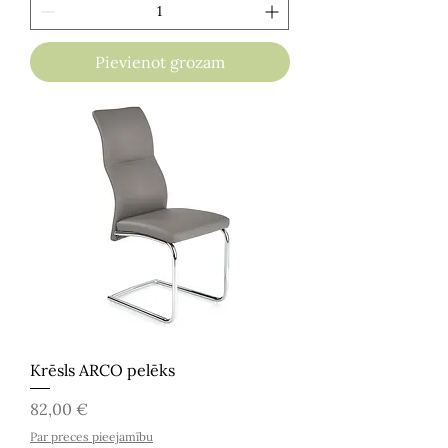
Pievienot grozam
Krēsls ARCO pelēks
Cena
82,00 €
Par preces pieejamību