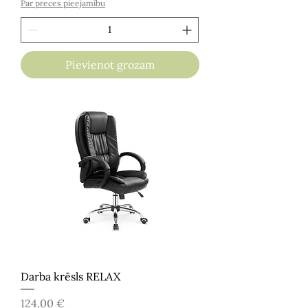
Par preces pieejamību
Pievienot grozam
Darba krēsls RELAX
Cena
124,00 €