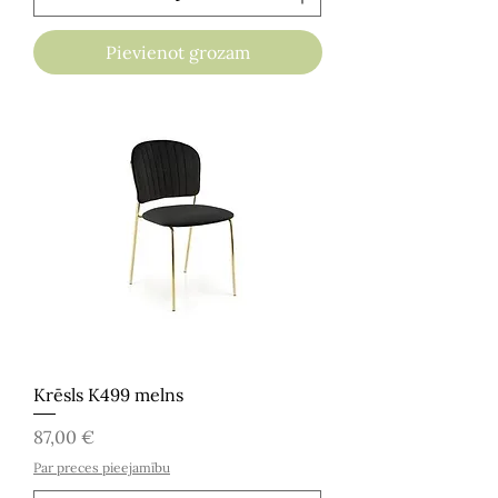
Pievienot grozam
Krēsls K499 melns
Cena
87,00 €
Par preces pieejamību