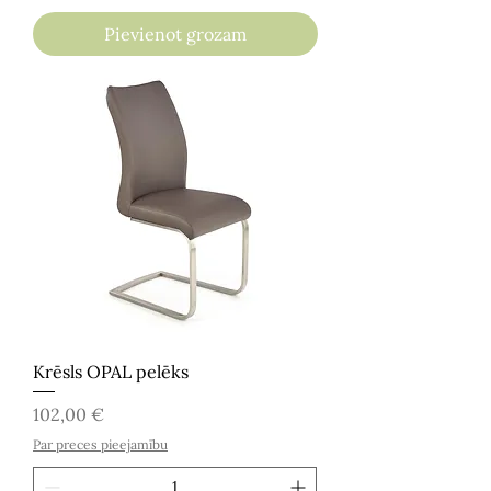
Pievienot grozam
Krēsls OPAL pelēks
Cena
102,00 €
Par preces pieejamību