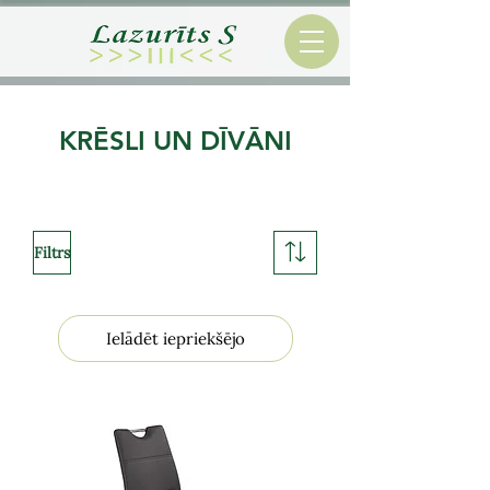
KRĒSLI UN DĪVĀNI
Filtrs
Ielādēt iepriekšējo