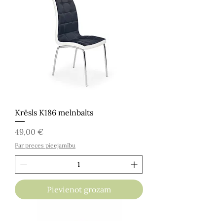
Krēsls K186 melnbalts
Cena
49,00 €
Par preces pieejamību
Pievienot grozam