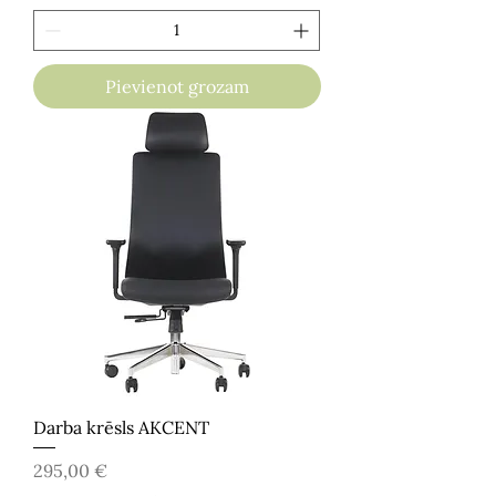
Pievienot grozam
Darba krēsls AKCENT
Cena
295,00 €