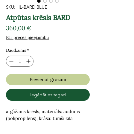
SKU: HL-BARD BLUE
Atpūtas krēsls BARD
Cena
360,00 €
Par preces pieejamību
Daudzums
*
Pievienot grozam
Iegādāties tagad
atgāžams krēsls, materiāls: audums
(polipropilēns), krāsa: tumši zila