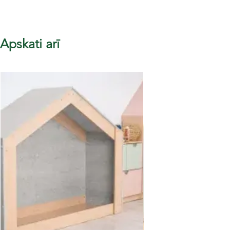
Apskati arī