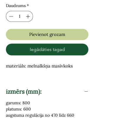
Daudzums
*
Pievienot grozam
Iegādāties tagad
materiāls: melnalkšņa masīvkoks
izmērs (mm):
garums: 800
platums: 600
augstuma regulācija no 470 līdz 660