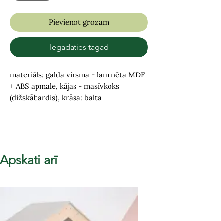
Pievienot grozam
Iegādāties tagad
materiāls: galda virsma - laminēta MDF
+ ABS apmale, kājas - masīvkoks
(dižskābardis), krāsa: balta
Apskati arī