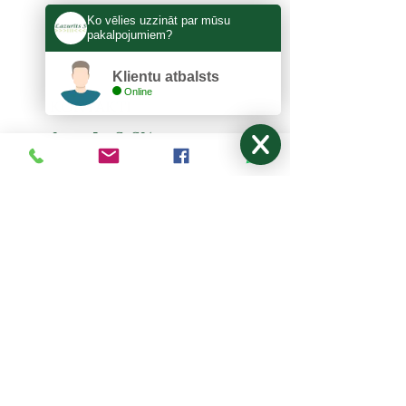
Ko vēlies uzzināt par mūsu
pakalpojumiem?
Klientu atbalsts
Online
KONTAKTI
Lazurīts S, SIA
Zemitāna 3, Rīga, LV-1012
lazurits.s@inbox.lv
+371 67273522
,
27024877
Pirmdiena - Piektdiena: 9:00-17:00
Sestdiena, Svētdiena: Brīvdiena