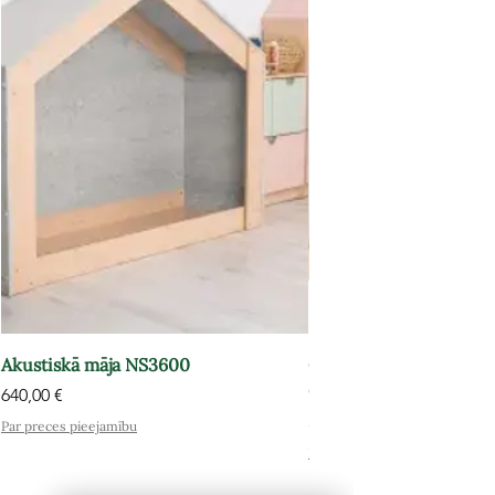
Akustiskā māja NS3600
Grāmatu plaukts-atpūt
OPT602
Cena
640,00 €
Cena
575,00 €
Par preces pieejamību
Par preces pieejamību