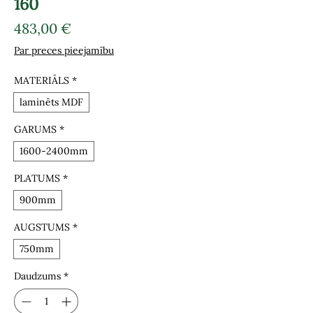
160
Cena
483,00 €
Par preces pieejamību
MATERIĀLS
*
laminēts MDF
GARUMS
*
1600-2400mm
PLATUMS
*
900mm
AUGSTUMS
*
750mm
Daudzums
*