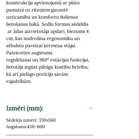
konstrukcija apvienojumā ar plato
pamatni uz riteņiem garantē
uzticamību un komfortu ikdienas
lietošanas laikā. Sedlu formas sēdeklis
ar ādas aizvietotāja apdari, biezums 4
cm, kas nodrošina ergonomiku un
atbalstu pareizai ķermeņa stājai.
Pateicoties augstuma
regulēšanai un 360° rotācijas funkcijai,
lietotājs iegūst pilnīgu kustību brīvību,
kā arī pielāgo pozīciju savām
vajadzībām.
Izmēri (mm):
Sēdekļa izmēri: 370x360
Augstums:450-600