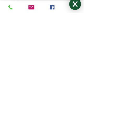
KONTAKTI
Lazurīts S, SIA
Zemitāna 3, Rīga, LV-1012
lazurits.s@inbox.lv
+371 67273522
,
27024877
Pirmdiena - Piektdiena: 9:00-17:00
Sestdiena, Svētdiena: Brīvdiena
NODERĪGI