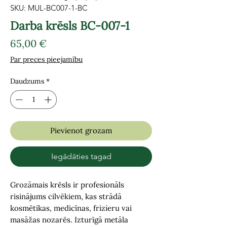
SKU: MUL-BC007-1-BC
Darba krēsls BC-007-1
Cena
65,00 €
Par preces pieejamību
Daudzums
*
Pievienot grozam
Iegādāties tagad
G
rozāmais krēsls ir profesionāls
risinājums cilvēkiem, kas strādā
kosmētikas, medicīnas, frizieru vai
masāžas nozarēs. Izturīgā metāla