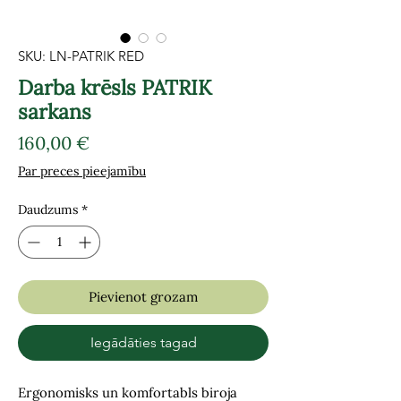
SKU: LN-PATRIK RED
Darba krēsls PATRIK
sarkans
Cena
160,00 €
Par preces pieejamību
Daudzums
*
Pievienot grozam
Iegādāties tagad
Ergonomisks un komfortabls biroja