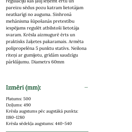
regulāciju kas ļauj ieņemt ērtu un
pareizu sēdus pozu katram lietotājam
neatkarīgi no auguma. Sinhronā
mehānisma šūpošanās pretestību
iespējams regulēt atbilstoši lietotāja
svaram. Krēsla aizmugurē ērts un
praktisks žaķetes pakaramais. Armēta
polipropelēna 5 punktu statīvs. Neilona
riteņi ar gumijotu, grīdām saudzīgu
pārklājumu. Diametrs 60mm
Izmēri (mm):
Platums: 500
Dziļums: 490
Krēsla augstums pēc augstākā punkta:
1180-1280
Krēsla sēdekļa augstums: 440-540