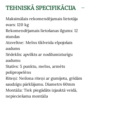
TEHNISKĀ SPECIFIKĀCIJA
Maksimālais rekomendējamais lietotāja
svars: 120 kg
Rekomendējamais lietošanas ilgums: 12
stundas
Atzveltne: Melns tīklveida elpojošais
audums
Sēdeklis: apvilkts ar nodilumizturīgu
audumu
Statīvs: 5 punktu, melns, armēts
polipropelēns
Riteņi: Neilona riteņi ar gumijotu, grīdām
saudzīgu pārklājumu. Diametrs 60mm
Montāža: Tiek piegādāts izjauktā veidā,
nepieciešama montāža