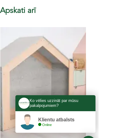
Apskati arī
Ko vēlies uzzināt par mūsu
pakalpojumiem?
Klientu atbalsts
Online