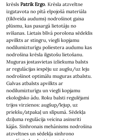
krēsls
Patrik Ergo
. Krēsla atzveltne
izgatavota no pītā elpojošā materiāla
(tīklveida audums) nodrošinot gaisa
plūsmu, kas pasargā lietotāju no
svīšanas. Lietais blīvā porolona sēdeklis
apvilkts ar stingru, viegli kopjamu
nodilumizturīgu poliestera audumu kas
nodrošina krēsla ilgstošu lietošanu.
Muguras jostasvietas izliekuma balsts
ar regulācijas iespēju uz augšu/uz leju
nodrošinot optimālu muguras atbalstu.
Galvas atbalsts apvilkts ar
nodilumizturīgu un viegli kopjamu
ekoloģisko ādu. Roku balsti regulējami
trijos virzienos: augšup/lejup, uz
priekšu/atpakaļ un slīpumā. Sēdekļa
dziļuma regulācija veicina asinsriti
kājās. Sinhronais mehānisms nodrošina
atzveltnes un sēdekļa sinhrono