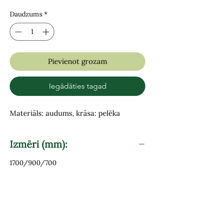
Daudzums
*
Pievienot grozam
Iegādāties tagad
Materiāls: audums, krāsa: pelēka
Izmēri (mm):
1700/900/700