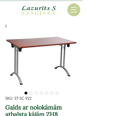
SKU: ST-SC 922
Galds ar nolokāmām
atbalsta kājām ZH8