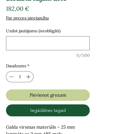
Cena
182,00 €
Par preces pieejamību
Uzdot jautājumu (neobligāti)
0/500
Daudzums
*
Pievienot grozam
Iegādāties tagad
Galda virsmas materiāls – 25 mm
lamināts ar 2 mm ABS malu