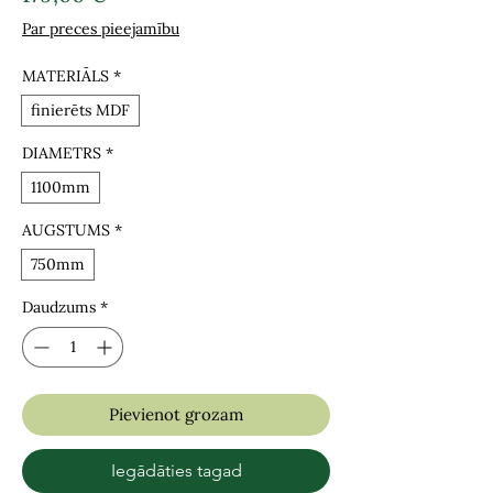
Par preces pieejamību
MATERIĀLS
*
finierēts MDF
DIAMETRS
*
1100mm
AUGSTUMS
*
750mm
Daudzums
*
Pievienot grozam
Iegādāties tagad