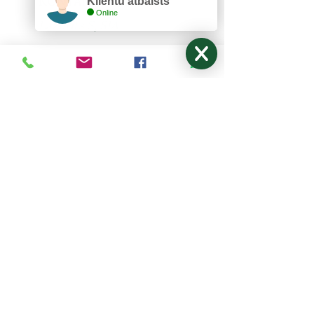
KONTAKTI
Klientu atbalsts
Online
Lazurīts S, SIA
Zemitāna 3, Rīga, LV-1012
lazurits.s@inbox.lv
+371 67273522
,
27024877
Pirmdiena - Piektdiena: 9:00-17:00
Sestdiena, Svētdiena: Brīvdiena
NODERĪGI
Mani pasūtījumi
Par mums