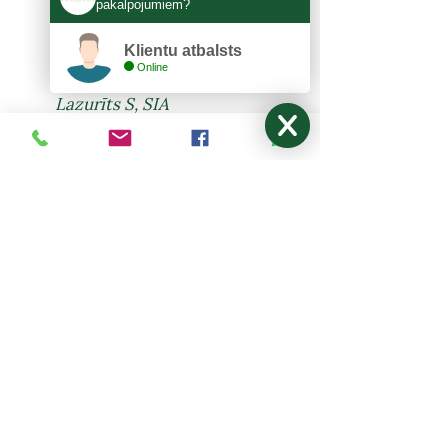
pakalpojumiem?
Klientu atbalsts
KONTAKTI
Online
Lazurīts S, SIA
Zemitāna 3, Rīga, LV-1012
lazurits.s@inbox.lv
+371 67273522
,
27024877
Pirmdiena - Piektdiena: 9:00-17:00
Sestdiena, Svētdiena: Brīvdiena
NODERĪGI