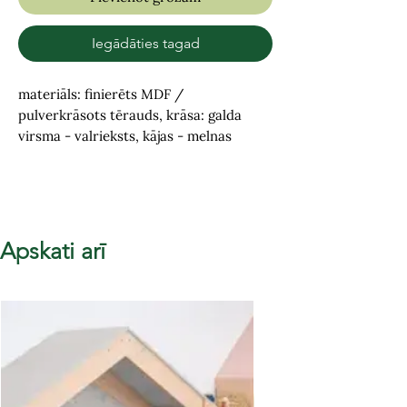
Iegādāties tagad
materiāls: finierēts MDF /
pulverkrāsots tērauds, krāsa: galda
virsma - valrieksts, kājas - melnas
Apskati arī