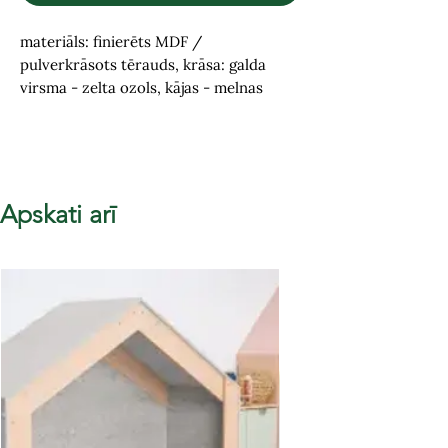
materiāls: finierēts MDF /
pulverkrāsots tērauds, krāsa: galda
virsma - zelta ozols, kājas - melnas
Apskati arī