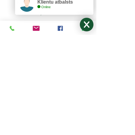
KONTAKTI
Klientu atbalsts
Online
Lazurīts S, SIA
Zemitāna 3, Rīga, LV-1012
lazurits.s@inbox.lv
+371 67273522
,
27024877
Pirmdiena - Piektdiena: 9:00-17:00
Sestdiena, Svētdiena: Brīvdiena
NODERĪGI
Mani pasūtījumi
Par mums