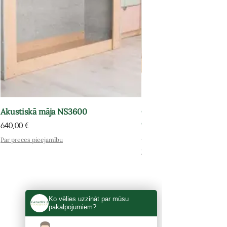
Akustiskā māja NS3600
Grāmatu plaukts-atpūt
OPT602
Cena
640,00 €
Cena
575,00 €
Par preces pieejamību
Par preces pieejamību
Ko vēlies uzzināt par mūsu
pakalpojumiem?