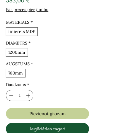
383,00 €
Par preces pieejamību
MATERIĀLS
*
finierēts MDF
DIAMETRS
*
1200mm
AUGSTUMS
*
780mm
Daudzums
*
Pievienot grozam
Iegādāties tagad