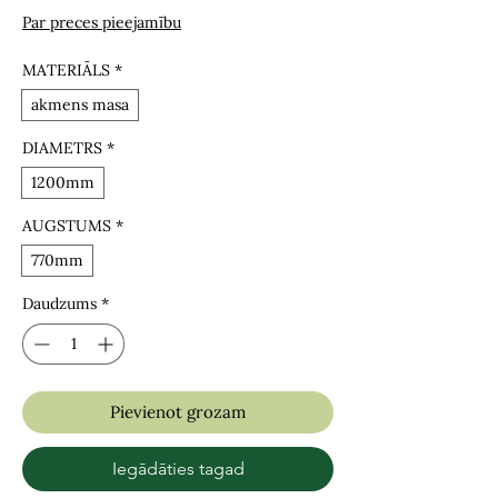
Par preces pieejamību
MATERIĀLS
*
akmens masa
DIAMETRS
*
1200mm
AUGSTUMS
*
770mm
Daudzums
*
Pievienot grozam
Iegādāties tagad