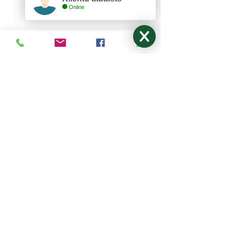
Online
Lazurīts S, SIA
Zemitāna 3, Rīga, LV-1012
lazurits.s@inbox.lv
+371 67273522
,
27024877
Pirmdiena - Piektdiena: 9:00-17:00
Sestdiena, Svētdiena: Brīvdiena
NODERĪGI
Mani pasūtījumi
Par mums