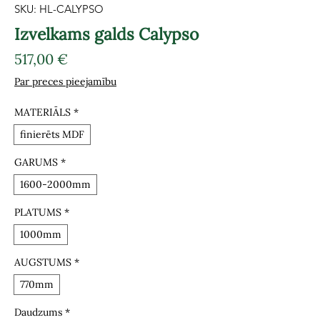
SKU: HL-CALYPSO
Izvelkams galds Calypso
Cena
517,00 €
Par preces pieejamību
MATERIĀLS
*
finierēts MDF
GARUMS
*
1600-2000mm
PLATUMS
*
1000mm
AUGSTUMS
*
770mm
Daudzums
*