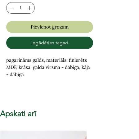
Pievienot grozam
Iegādāties tagad
pagarināms galds, materiāls: finierēts
MDF, krāsa: galda virsma - dabīga, kāja
- dabīga
Apskati arī