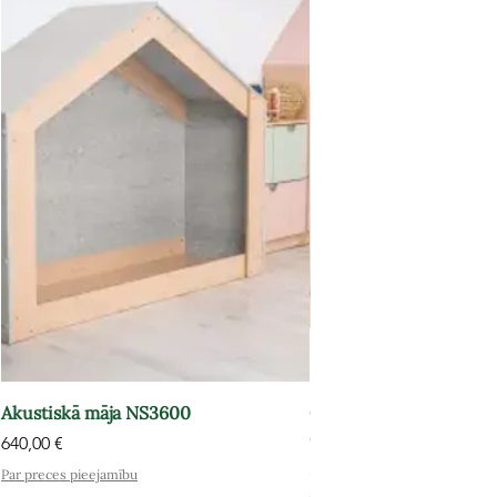
Akustiskā māja NS3600
Grāmatu plaukts-atpūt
OPT602
Cena
640,00 €
Cena
575,00 €
Par preces pieejamību