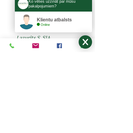
Ko vēlies uzzināt par mūsu
pakalpojumiem?
Klientu atbalsts
Online
KONTAKTI
Lazurīts S, SIA
Zemitāna 3, Rīga, LV-1012
lazurits.s@inbox.lv
+371 67273522
,
27024877
Pirmdiena - Piektdiena: 9:00-17:00
Sestdiena, Svētdiena: Brīvdiena
NODERĪGI