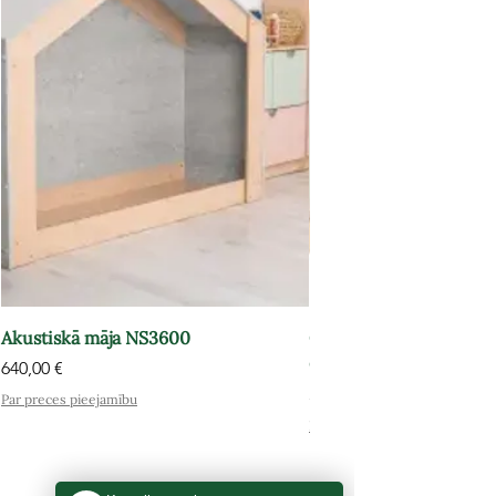
Akustiskā māja NS3600
Grāmatu plaukts-atpūt
OPT602
Cena
640,00 €
Cena
575,00 €
Par preces pieejamību
Par preces pieejamību