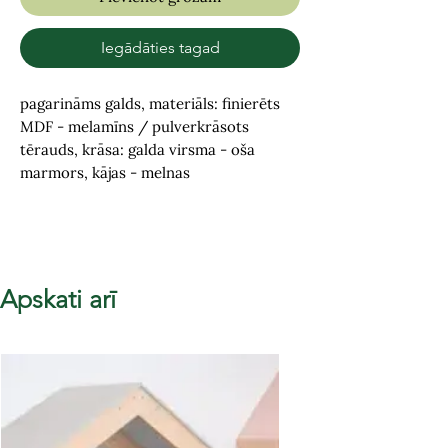
Iegādāties tagad
pagarināms galds, materiāls: finierēts
MDF - melamīns / pulverkrāsots
tērauds, krāsa: galda virsma - oša
marmors, kājas - melnas
Apskati arī