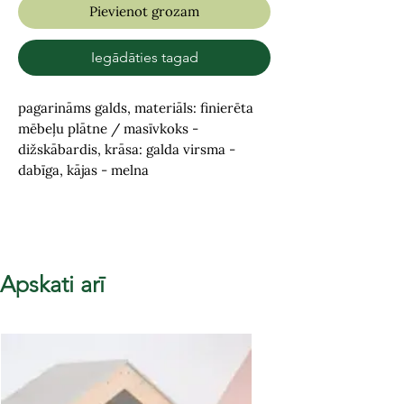
Pievienot grozam
Iegādāties tagad
pagarināms galds, materiāls: finierēta
mēbeļu plātne / masīvkoks -
dižskābardis, krāsa: galda virsma -
dabīga, kājas - melna
Apskati arī