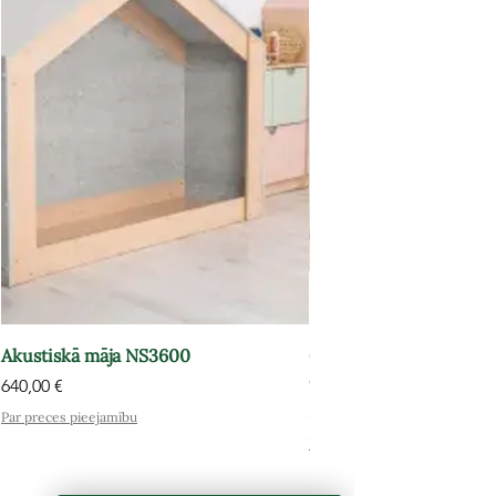
Akustiskā māja NS3600
Grāmatu plaukts-atpūt
OPT602
Cena
640,00 €
Cena
575,00 €
Par preces pieejamību
Par preces pieejamību