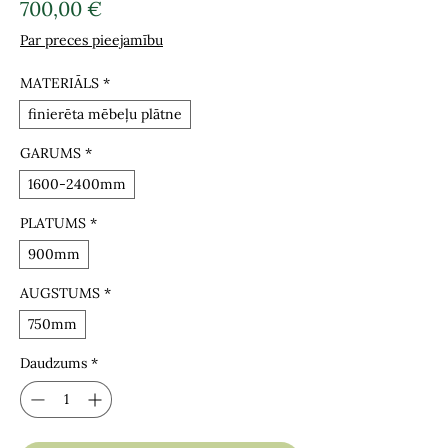
Cena
700,00 €
Par preces pieejamību
MATERIĀLS
*
finierēta mēbeļu plātne
GARUMS
*
1600-2400mm
PLATUMS
*
900mm
AUGSTUMS
*
750mm
Daudzums
*