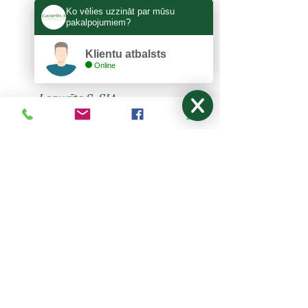
Ko vēlies uzzināt par mūsu
pakalpojumiem?
Klientu atbalsts
Online
KONTAKTI
Lazurīts S, SIA
Zemitāna 3, Rīga, LV-1012
lazurits.s@inbox.lv
+371 67273522
,
27024877
Pirmdiena - Piektdiena: 9:00-17:00
Sestdiena, Svētdiena: Brīvdiena