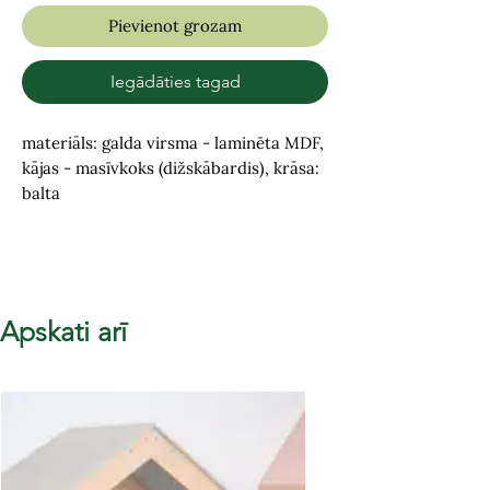
Pievienot grozam
Iegādāties tagad
materiāls: galda virsma - laminēta MDF,
kājas - masīvkoks (dižskābardis), krāsa:
balta
Apskati arī