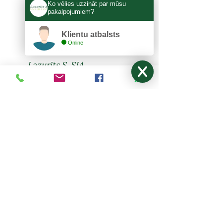
Ko vēlies uzzināt par mūsu
pakalpojumiem?
Klientu atbalsts
Online
KONTAKTI
Lazurīts S, SIA
Zemitāna 3, Rīga, LV-1012
lazurits.s@inbox.lv
+371 67273522
,
27024877
Pirmdiena - Piektdiena: 9:00-17:00
Sestdiena, Svētdiena: Brīvdiena
NODERĪGI