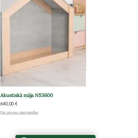
Akustiskā māja NS3600
Grāmatu plaukts-atpūt
OPT602
Cena
640,00 €
Cena
575,00 €
Par preces pieejamību
Par preces pieejamību