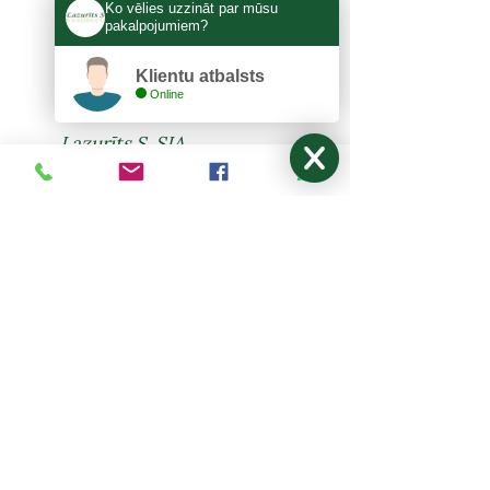
Ko vēlies uzzināt par mūsu
pakalpojumiem?
Klientu atbalsts
Online
KONTAKTI
Lazurīts S, SIA
Zemitāna 3, Rīga, LV-1012
lazurits.s@inbox.lv
+371 67273522
,
27024877
Pirmdiena - Piektdiena: 9:00-17:00
Sestdiena, Svētdiena: Brīvdiena
NODERĪGI