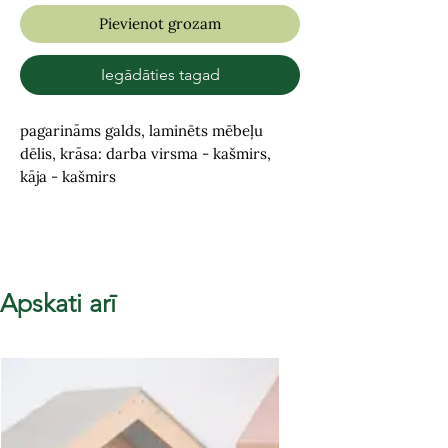
Pievienot grozam
Iegādāties tagad
pagarināms galds, laminēts mēbeļu
dēlis, krāsa: darba virsma - kašmirs,
kāja - kašmirs
Apskati arī