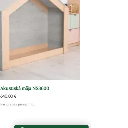
Akustiskā māja NS3600
Grāmatu plaukts-atpūt
OPT602
Cena
640,00 €
Cena
575,00 €
Par preces pieejamību
Par preces pieejamību