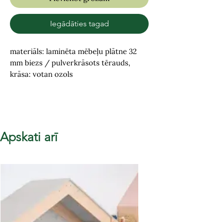
Iegādāties tagad
materiāls: laminēta mēbeļu plātne 32
mm biezs / pulverkrāsots tērauds,
krāsa: votan ozols
Apskati arī