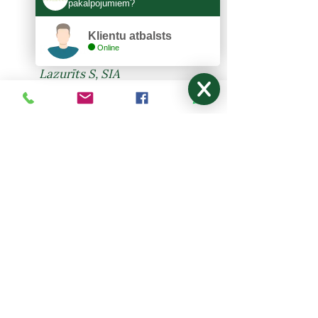
pakalpojumiem?
Klientu atbalsts
KONTAKTI
Online
Lazurīts S, SIA
Zemitāna 3, Rīga, LV-1012
lazurits.s@inbox.lv
+371 67273522
,
27024877
Pirmdiena - Piektdiena: 9:00-17:00
Sestdiena, Svētdiena: Brīvdiena
NODERĪGI