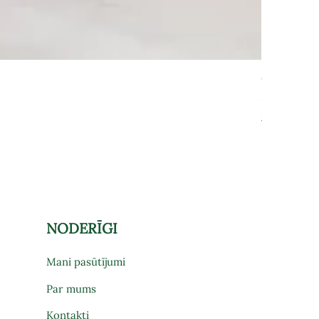
Grāmatu pl
Cena
575,00 €
Par preces pi
NODERĪGI
Mani pasūtījumi
Par mums
Kontakti