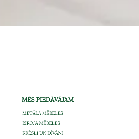
Ātrais skats
MĒS PIEDĀVĀJAM
METĀLA MĒBELES
BIROJA MĒBELES
KRĒSLI UN DĪVĀNI