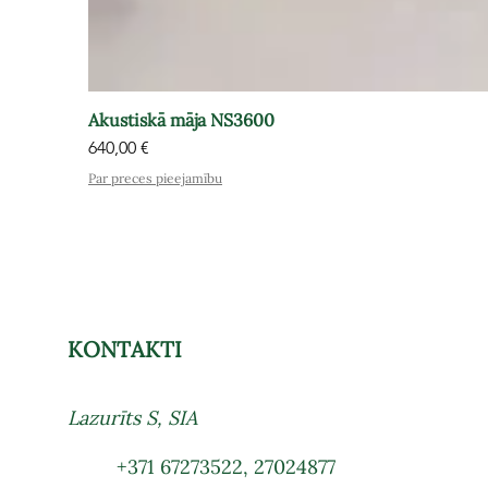
Akustiskā māja NS3600
Cena
640,00 €
Par preces pieejamību
KONTAKTI
Lazurīts S, SIA
+371 67273522
,
27024877