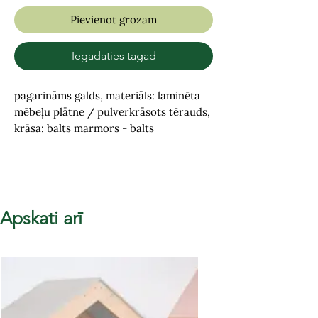
Pievienot grozam
Iegādāties tagad
pagarināms galds, materiāls: laminēta
mēbeļu plātne / pulverkrāsots tērauds,
krāsa: balts marmors - balts
Apskati arī