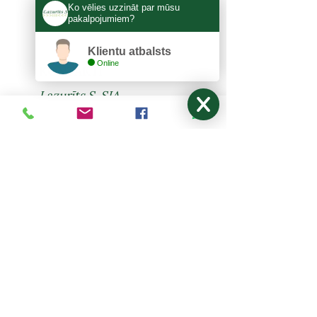
Ko vēlies uzzināt par mūsu
pakalpojumiem?
Klientu atbalsts
Online
KONTAKTI
Lazurīts S, SIA
Zemitāna 3, Rīga, LV-1012
lazurits.s@inbox.lv
+371 67273522
,
27024877
Pirmdiena - Piektdiena: 9:00-17:00
Sestdiena, Svētdiena: Brīvdiena