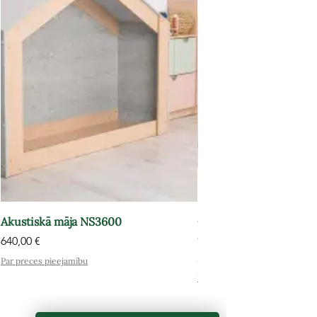
Akustiskā māja NS3600
Grāmatu plaukts-atpūt
OPT602
Cena
640,00 €
Cena
575,00 €
Par preces pieejamību
Par preces pieejamību