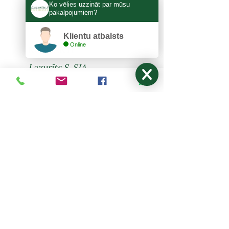
Ko vēlies uzzināt par mūsu
pakalpojumiem?
Klientu atbalsts
Online
KONTAKTI
Lazurīts S, SIA
Zemitāna 3, Rīga, LV-1012
lazurits.s@inbox.lv
+371 67273522
,
27024877
Pirmdiena - Piektdiena: 9:00-17:00
Sestdiena, Svētdiena: Brīvdiena
NODERĪGI