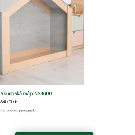
Akustiskā māja NS3600
Grāmatu plaukts-atpūt
OPT602
Cena
640,00 €
Cena
575,00 €
Par preces pieejamību
Par preces pieejamību