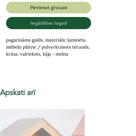
Pievienot grozam
Iegādāties tagad
pagarināms galds, materiāls: laminēta
mēbeļu plātne / pulverkrāsots tērauds,
krāsa: valrieksts, kāja - melna
Apskati arī