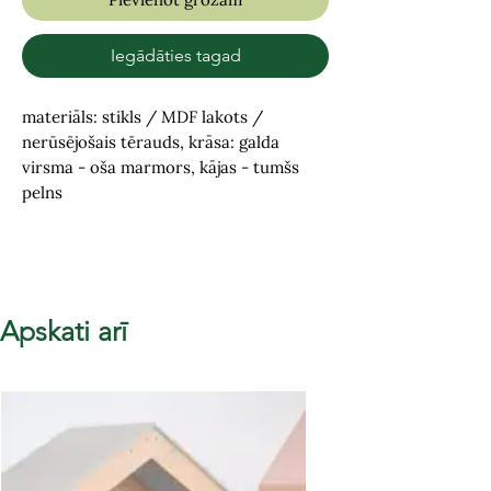
Iegādāties tagad
materiāls: stikls / MDF lakots /
nerūsējošais tērauds, krāsa: galda
virsma - oša marmors, kājas - tumšs
pelns
Apskati arī