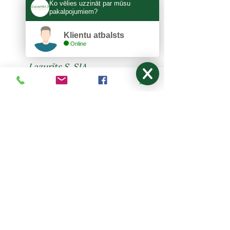
Ko vēlies uzzināt par mūsu
pakalpojumiem?
Klientu atbalsts
Online
KONTAKTI
Lazurīts S, SIA
Zemitāna 3, Rīga, LV-1012
lazurits.s@inbox.lv
+371 67273522
,
27024877
Pirmdiena - Piektdiena: 9:00-17:00
Sestdiena, Svētdiena: Brīvdiena
NODERĪGI