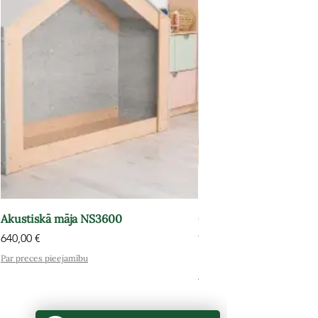
Akustiskā māja NS3600
Grāmatu plaukts-atpūt
OPT602
Cena
640,00 €
Cena
575,00 €
Par preces pieejamību
Par preces pieejamību