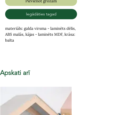
Pievienot grozam
Iegādāties tagad
materiāls: galda virsma - laminēts dēlis,
ABS malās, kājas - laminēts MDF, krāsa:
balta
Apskati arī