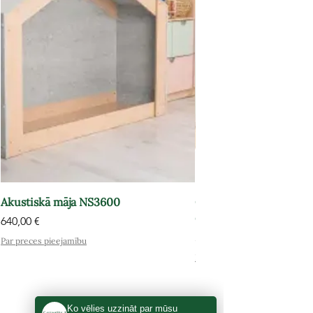
Akustiskā māja NS3600
Grāmatu plaukts-atpūt
OPT602
Cena
640,00 €
Cena
575,00 €
Par preces pieejamību
Par preces pieejamību
Ko vēlies uzzināt par mūsu