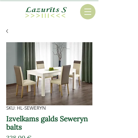
SKU: HL-SEWERYN
Izvelkams galds Seweryn
balts
Cena
328,00 €