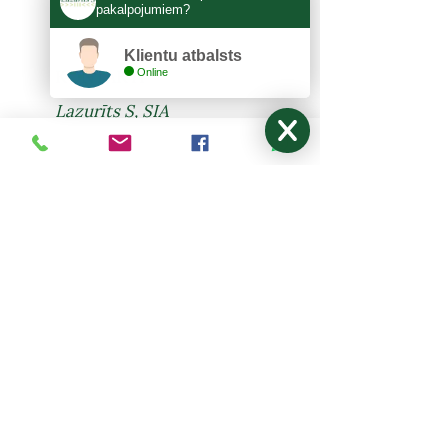
pakalpojumiem?
Klientu atbalsts
Online
KONTAKTI
Lazurīts S, SIA
Zemitāna 3, Rīga, LV-1012
lazurits.s@inbox.lv
+371 67273522
,
27024877
Pirmdiena - Piektdiena: 9:00-17:00
Sestdiena, Svētdiena: Brīvdiena
NODERĪGI