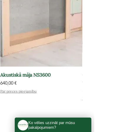
Akustiskā māja NS3600
Grāmatu plaukts-atpūt
OPT602
Cena
640,00 €
Cena
575,00 €
Par preces pieejamību
Par preces pieejamību
Ko vēlies uzzināt par mūsu
pakalpojumiem?