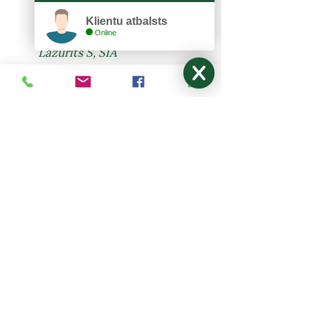
Klientu atbalsts
KONTAKTI
Online
Lazurīts S, SIA
Zemitāna 3, Rīga, LV-1012
lazurits.s@inbox.lv
+371 67273522
,
27024877
Pirmdiena - Piektdiena: 9:00-17:00
Sestdiena, Svētdiena: Brīvdiena
NODERĪGI
Mani pasūtījumi