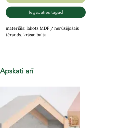
Iegādāties tagad
materiāls: lakots MDF / nerūsējošais
tērauds, krāsa: balta
Apskati arī