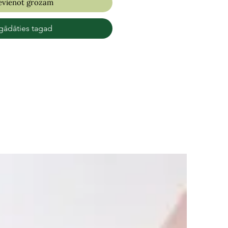
evienot grozam
gādāties tagad