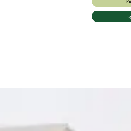
Pi
Ie