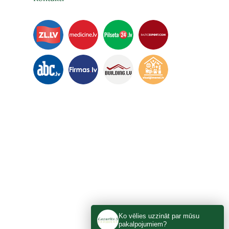
ka​
Ko vēlies uzzināt par mūsu
pakalpojumiem?