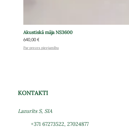
Akustiskā māja NS3600
Cena
640,00 €
Par preces pieejamību
KONTAKTI
Lazurīts S, SIA
+371 67273522
,
27024877