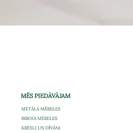
Ātrais skats
MĒS PIEDĀVĀJAM
METĀLA MĒBELES
BIROJA MĒBELES
KRĒSLI UN DĪVĀNI