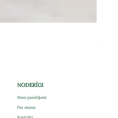
Grāmatu pl
Cena
575,00 €
Par preces pi
NODERĪGI
Mani pasūtījumi
Par mums
Kontakti