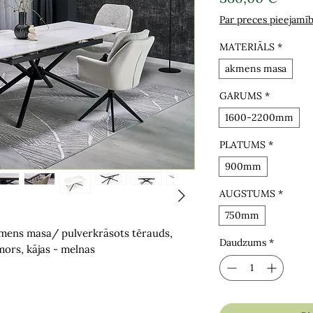
Par preces pieejamī
MATERIĀLS
*
akmens masa
GARUMS
*
1600-2200mm
PLATUMS
*
900mm
AUGSTUMS
*
750mm
kmens masa/ pulverkrāsots tērauds,
Daudzums
*
mors, kājas - melnas