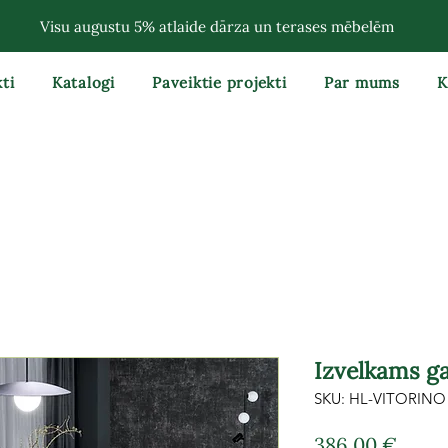
Visu augustu 5% atlaide dārza un terases mēbelēm
ti
Katalogi
Paveiktie projekti
Par mums
K
Izvelkams ga
SKU: HL-VITORINO
Cena
386,00 €