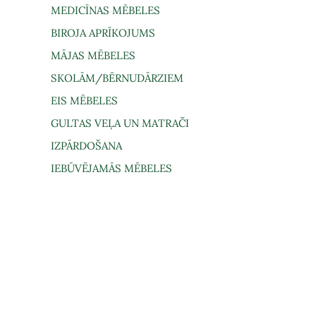
MEDICĪNAS MĒBELES
BIROJA APRĪKOJUMS
MĀJAS MĒBELES
SKOLĀM/BĒRNUDĀRZIEM
EIS MĒBELES
GULTAS VEĻA UN MATRAČI
IZPĀRDOŠANA
IEBŪVĒJAMĀS MĒBELES
gāde un saņemšana
Lietošanas noteikumi
Privātuma politi