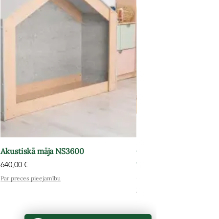
Akustiskā māja NS3600
Grāmatu plaukts-atpūt
OPT602
Cena
640,00 €
Cena
575,00 €
Par preces pieejamību
Par preces pieejamību