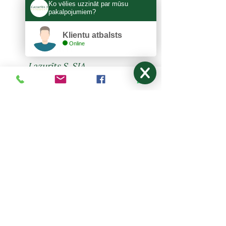
Ko vēlies uzzināt par mūsu
pakalpojumiem?
Klientu atbalsts
Online
KONTAKTI
Lazurīts S, SIA
Zemitāna 3, Rīga, LV-1012
lazurits.s@inbox.lv
+371 67273522
,
27024877
Pirmdiena - Piektdiena: 9:00-17:00
Sestdiena, Svētdiena: Brīvdiena
NODERĪGI