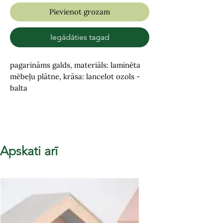
Pievienot grozam
Iegādāties tagad
pagarināms galds, materiāls: laminēta
mēbeļu plātne, krāsa: lancelot ozols -
balta
Apskati arī