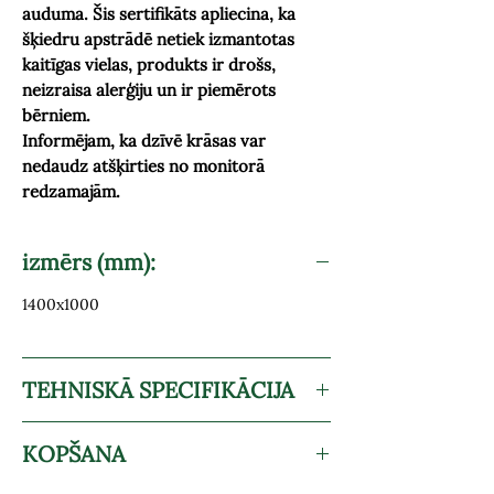
auduma. Šis sertifikāts apliecina, ka
šķiedru apstrādē netiek izmantotas
kaitīgas vielas, produkts ir drošs,
neizraisa alerģiju un ir piemērots
bērniem.
Informējam, ka dzīvē krāsas var
nedaudz atšķirties no monitorā
redzamajām.
izmērs (mm):
1400x1000
TEHNISKĀ SPECIFIKĀCIJA
Sastāvs: 100% Kokvilna
KOPŠANA
Svars g/m2: 365 g/m2