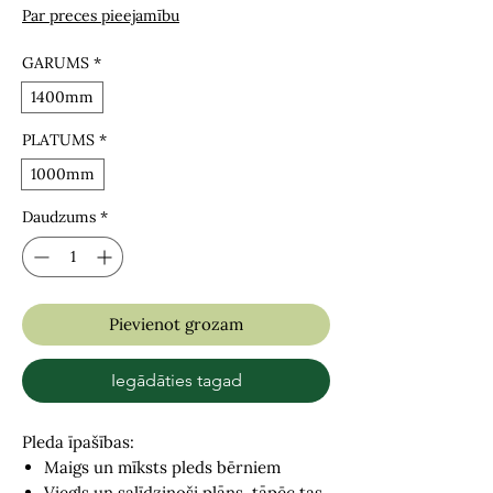
Par preces pieejamību
GARUMS
*
1400mm
PLATUMS
*
1000mm
Daudzums
*
Pievienot grozam
Iegādāties tagad
Pleda īpašības:
Maigs un mīksts pleds bērniem
Viegls un salīdzinoši plāns, tāpēc tas