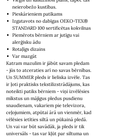
neierobežo kustības.
Pieskārieniem patīkams
Izgatavots no dabīgas OEKO-TEX®
STANDARD 100 sertificētas kokvilnas
Piemērots bērniem ar jutīgu vai
alerģisku ādu
Rotaļīgs dizains
Var mazgāt
Katram mazulim ir jābūt savam pledam
- jūs to atceraties arī no savas bērnības.
Un SUMMER pleds ir lieliska izvēle. Tas
ir ļoti praktisks tekstilizstrādājums, kas
noteikti patiks bērniem - viņi izvēlēsies
mīkstus un mājīgus pledus pusdienu
snaudienam, vakariem pie televizora,
ceļojumiem, atpūtai ārā un vienmēr, kad
vēlēsies ietīties siltā un pūkainā pledā.
Un vai var būt savādāk, ja pleds ir tik
universāls - tas var kļūt par siltuma un