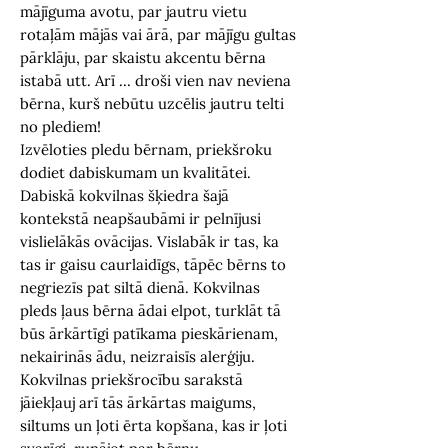
mājīguma avotu, par jautru vietu
rotaļām mājās vai ārā, par mājīgu gultas
pārklāju, par skaistu akcentu bērna
istabā utt. Arī ... droši vien nav neviena
bērna, kurš nebūtu uzcēlis jautru telti
no plediem!
Izvēloties pledu bērnam, priekšroku
dodiet dabiskumam un kvalitātei.
Dabiskā kokvilnas šķiedra šajā
kontekstā neapšaubāmi ir pelnījusi
vislielākās ovācijas. Vislabāk ir tas, ka
tas ir gaisu caurlaidīgs, tāpēc bērns to
negriezīs pat siltā dienā. Kokvilnas
pleds ļaus bērna ādai elpot, turklāt tā
būs ārkārtīgi patīkama pieskārienam,
nekairinās ādu, neizraisīs alerģiju.
Kokvilnas priekšrocību sarakstā
jāiekļauj arī tās ārkārtas maigums,
siltums un ļoti ērta kopšana, kas ir ļoti