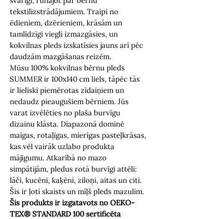
svarīgi, runājot par bērnu
tekstilizstrādājumiem. Traipi no
ēdieniem, dzērieniem, krāsām un
tamlīdzīgi viegli izmazgāsies, un
kokvilnas pleds izskatīsies jauns arī pēc
daudzām mazgāšanas reizēm.
Mūsu 100% kokvilnas bērnu pleds
SUMMER ir 100x140 cm liels, tāpēc tās
ir lieliski piemērotas zīdaiņiem un
nedaudz pieaugušiem bērniem. Jūs
varat izvēlēties no plaša burvīgu
dizainu klāsta. Diapazonā dominē
maigas, rotaļīgas, mierīgas pasteļkrāsas,
kas vēl vairāk uzlabo produkta
mājīgumu. Atkarībā no mazo
simpātijām, pledus rotā burvīgi attēli:
lāči, kucēni, kaķēni, ziloņi, aitas un citi.
Šis ir ļoti skaists un mīļš pleds mazulim.
Šis produkts ir izgatavots no OEKO-
TEX®️ STANDARD 100 sertificēta