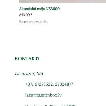
Akustiskā māja NS3600
Cena
640,00 €
Par preces pieejamību
KONTAKTI
Lazurīts S, SIA
+371 67273522
,
27024877
lazurits.s@inbox.lv