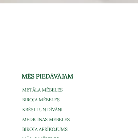
Ātrais skats
MĒS PIEDĀVĀJAM
METĀLA MĒBELES
BIROJA MĒBELES
KRĒSLI UN DĪVĀNI
MEDICĪNAS MĒBELES
BIROJA APRĪKOJUMS