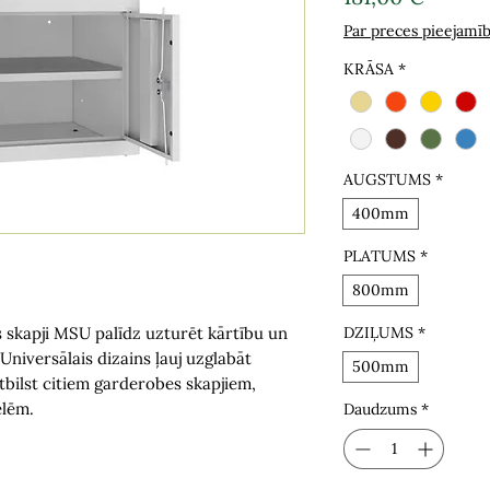
Par preces pieejamī
KRĀSA
*
AUGSTUMS
*
400mm
PLATUMS
*
800mm
 skapji MSU palīdz uzturēt kārtību un
DZIĻUMS
*
Universālais dizains ļauj uzglabāt
500mm
bilst citiem garderobes skapjiem,
elēm.
Daudzums
*