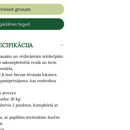
evienot grozam
gādāties tagad
ECIFIKĀCIJA
i sausām un vēdināmām iekštelpām.
ti sakomplektētā veidā un tiem
ontāža.
0,8 mm biezas tērauda loksnes.
 pastiprinājums, kas nodrošina
s atveres
lodze 10 kg
 durvis 2 punktos,
komplektā ar
ja, ar papildus metinātām šuvēm
i.
ās.