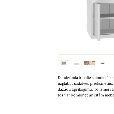
Daudzfunkcionālie saimniecības
uzglabāt sadzīves priekšmetus. 
dažādu aprīkojumu. To izmēri at
tos var kombinēt ar citām mēb