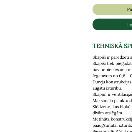
Pi
Ie
TEHNISKĀ SP
Skapīši ir paredzēt
Skapīši tiek piegādā
nav nepieciešama m
Izgatavots no 0,6 – 
Durvju konstrukcijas
augstu izturību.
Skapim ir ventilācija
Maksimālā plauktu s
Slēdzene, kas bloķē
divām atslēgām.
Metināta konstrukci
paaugstinātai izturība
Pieejams 16 RAL krās