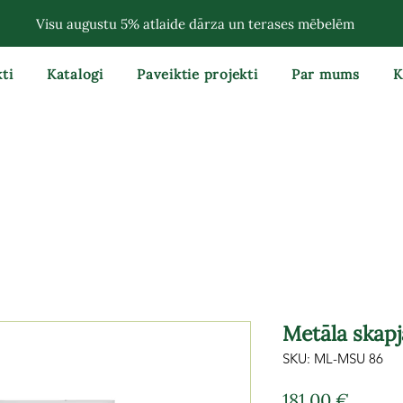
Visu augustu 5% atlaide dārza un terases mēbelēm
ti
Katalogi
Paveiktie projekti
Par mums
K
Metāla skap
SKU: ML-MSU 86
Cena
181,00 €