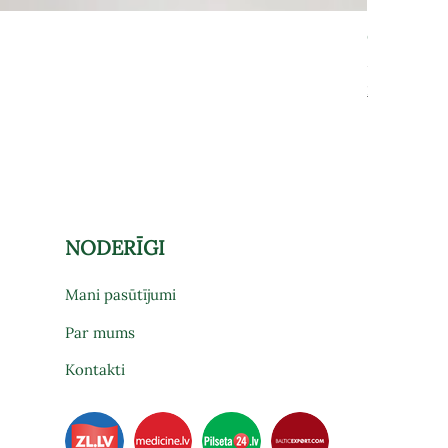
Grāmatu pl
Cena
575,00 €
Par preces pi
NODERĪGI
Mani pasūtījumi
Par mums
Kontakti