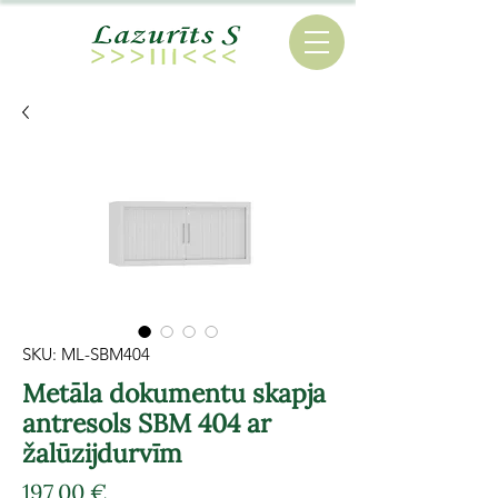
SKU: ML-SBM404
Metāla dokumentu skapja
antresols SBM 404 ar
žalūzijdurvīm
Cena
197,00 €