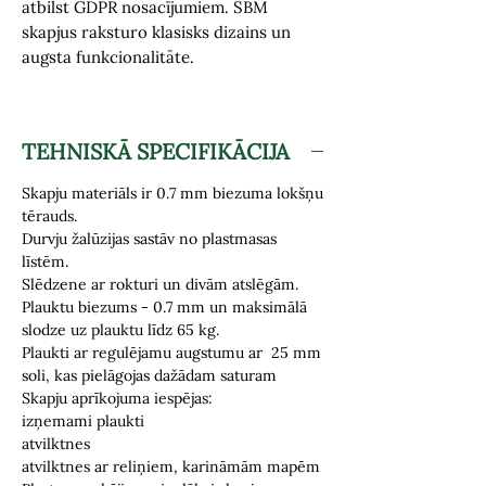
atbilst GDPR nosacījumiem. SBM
skapjus raksturo klasisks dizains un
augsta funkcionalitāte.
TEHNISKĀ SPECIFIKĀCIJA
Skapju materiāls ir 0.7 mm biezuma lokšņu
tērauds.
Durvju žalūzijas sastāv no plastmasas
līstēm.
Slēdzene ar rokturi un divām atslēgām.
Plauktu biezums - 0.7 mm un maksimālā
slodze uz plauktu līdz 65 kg.
Plaukti ar regulējamu augstumu ar 25 mm
soli, kas pielāgojas dažādam saturam
Skapju aprīkojuma iespējas:
izņemami plaukti
atvilktnes
atvilktnes ar reliņiem, karināmām mapēm