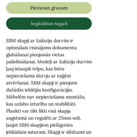
Pievienot grozam
Iegādāties tagad
SBM skapji ar žalūziju durvīm ir
optimālais risinājums dokumentu
glabāšanai pieejamās vietas
palielināšanai. Modeļi ar žalūziju durvīm
ļauj ietaupīt telpu, kas būtu
nepieciešama durvju ar eņģēm
atvēršanai. SBM skapji ir pieejami
dažādās iekšējās konfigurācijās.
Mēbelēm nav nepieciešama montāža,
kas uzlabo izturību un stabilitāti.
Plaukti var tikt likti visā skapja
augstumā un regulēti ar 25mm soli,
ļaujot SBM skapjiem pielāgoties
jebkādam saturam. Skapji ir slēdzami un