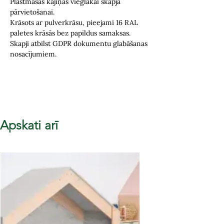
Plastmasas kājiņas vieglākai skapja
pārvietošanai
.
Krāsots ar pulverkrāsu, p
ieejami 16 RAL
paletes krāsās bez papildus samaksas.
Skapji atbilst GDPR dokumentu glabāšanas
nosacījumiem.
Apskati arī