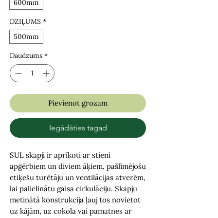
600mm
DZIĻUMS
*
500mm
Daudzums
*
Pievienot grozam
Iegādāties tagad
SUL skapji ir aprīkoti ar stieni
apģērbiem un diviem āķiem, pašlīmējošu
etiķešu turētāju un ventilācijas atverēm,
lai palielinātu gaisa cirkulāciju. Skapju
metinātā konstrukcija ļauj tos novietot
uz kājām, uz cokola vai pamatnes ar