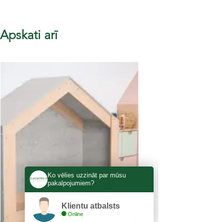
Apskati arī
Ko vēlies uzzināt par mūsu
pakalpojumiem?
Klientu atbalsts
Online