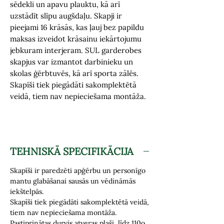
sēdekli un apavu plauktu, kā arī
uzstādīt slīpu augšdaļu. Skapji ir
pieejami 16 krāsās, kas ļauj bez papildu
maksas izveidot krāsainu iekārtojumu
jebkuram interjeram. SUL garderobes
skapjus var izmantot darbinieku un
skolas ģērbtuvēs, kā arī sporta zālēs.
Skapīši tiek piegādāti sakomplektētā
veidā, tiem nav nepieciešama montāža.
TEHNISKĀ SPECIFIKĀCIJA
Skapīši ir paredzēti apģērbu un personīgo
mantu glabāšanai sausās un vēdināmās
iekštelpās.
Skapīši tiek piegādāti sakomplektētā veidā,
tiem nav nepieciešama montāža.
Pastiprinātas durvis atveras plaši, līdz 110o.