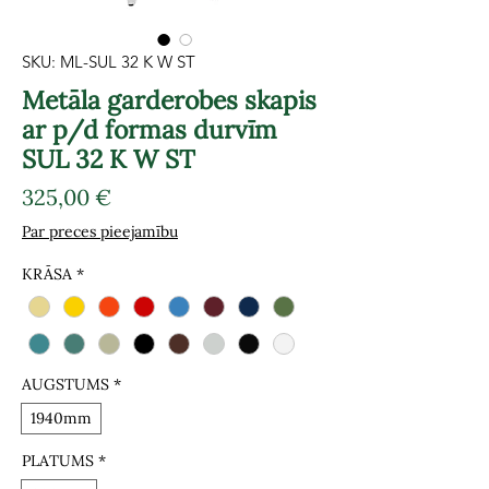
SKU: ML-SUL 32 K W ST
Metāla garderobes skapis
ar p/d formas durvīm
SUL 32 K W ST
Cena
325,00 €
Par preces pieejamību
KRĀSA
*
AUGSTUMS
*
1940mm
PLATUMS
*