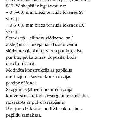
SUL W skapīši ir izgatavoti no:
- 0,5-0,6 mm bieza tērauda loksnes ST
versijā.
- 0,6-0,8 mm bieza tērauda loksnes LX
versijā.
Standartā - cilindra slēdzene ar 2
atslēgām; ir pieejamas dažādu veidu
slēdzenes (ieskaitot viena punkta, divu
punktu, piekaramās, depozīta, koda,
elektroniskās).
Metināta konstrukcija ar papildus
metinājuma šuvēm konstrukcijas
pastiprināšanai.
Skapji ir izgatavoti no ar cirkonija
konversijas metodi aizsargāta tērauda, kas
nokrāsots ar pulverkrāsošanu.
Pieejams 16 krāsās no RAL paletes bez
papildu samaksas.