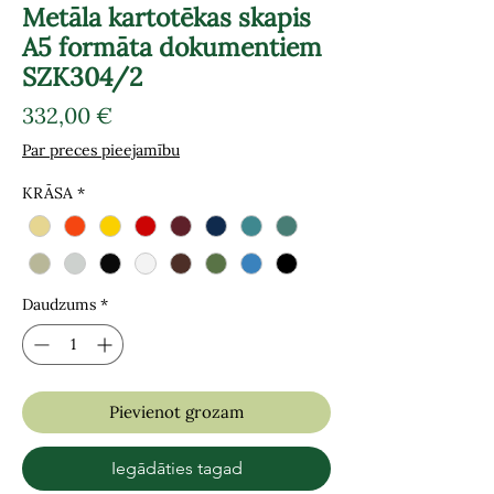
Metāla kartotēkas skapis
A5 formāta dokumentiem
SZK304/2
Cena
332,00 €
Par preces pieejamību
KRĀSA
*
Daudzums
*
Pievienot grozam
Iegādāties tagad