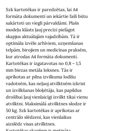
Szk kartotēkas ir paredzētas, lai A4
formāta dokumenti un iekārtie faili būtu
sakārtoti un viegli pārvaldāmi. Plašs
modeļu klāsts ļauj precīzi pielāgot
skapjus aktuālajām vajadzībām. Tā ir
optimāla izvēle arhīviem, uzņemšanas
telpām, birojiem un medicīnas praksēm,
kur atrodas A4 formāta dokumenti.
Kartotēkas ir izgatavotas no 0,8 – 1,5
mm biezas metāla loksnes. Tās ir
aprīkotas ar
pilna izvilkuma lodīšu
vadotnēm, kas neļauj atvilktnēm izkrist
un izvilkšanas bloķētāju, kas papildus
drošībai ļauj vienlaicīgi izvilkt tikai vienu
atvilktni. Maksimālā atvilktnes slodze ir
50 kg. Szk kartotēkas ir aprīkotas ar
centrālo slēdzeni, kas vienlaikus
aizslēdz visas atvilktnes.
Kartotēkas skapjiem ir metināta