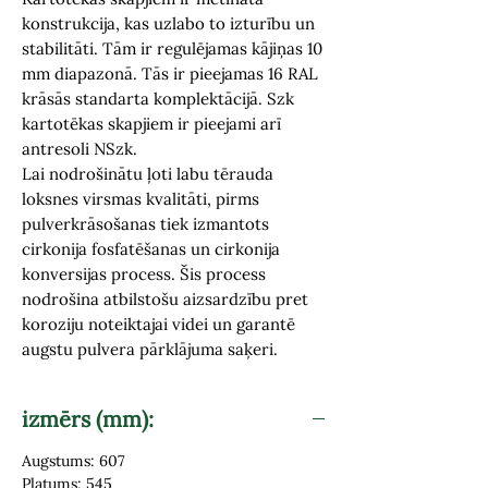
konstrukcija, kas uzlabo to izturību un
stabilitāti. Tām ir regulējamas kājiņas 10
mm diapazonā. Tās ir pieejamas 16 RAL
krāsās standarta komplektācijā. Szk
kartotēkas skapjiem ir pieejami arī
antresoli NSzk.
Lai nodrošinātu ļoti labu tērauda
loksnes virsmas kvalitāti, pirms
pulverkrāsošanas tiek izmantots
cirkonija fosfatēšanas un cirkonija
konversijas process. Šis process
nodrošina atbilstošu aizsardzību pret
koroziju noteiktajai videi un garantē
augstu pulvera pārklājuma saķeri.
izmērs (mm):
Augstums: 607
Platums: 545