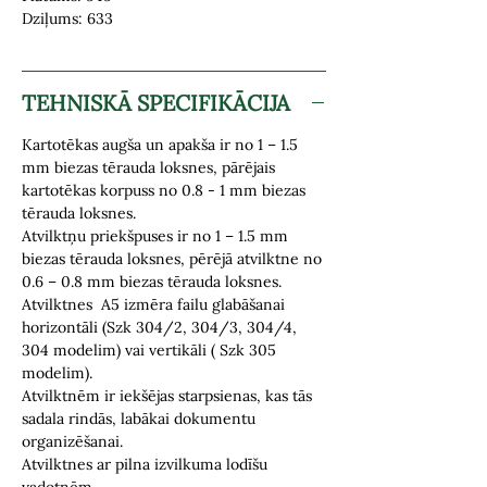
Dziļums: 633
TEHNISKĀ SPECIFIKĀCIJA
Kartotēkas augša un apakša ir no 1 – 1.5
mm biezas tērauda loksnes, pārējais
kartotēkas korpuss no 0.8 - 1 mm biezas
tērauda loksnes.
Atvilktņu priekšpuses ir no 1 – 1.5 mm
biezas tērauda loksnes, pērējā atvilktne no
0.6 – 0.8 mm biezas tērauda loksnes.
Atvilktnes A5 izmēra failu glabāšanai
horizontāli (Szk 304/2, 304/3, 304/4,
304 modelim) vai vertikāli ( Szk 305
modelim).
Atvilktnēm ir iekšējas starpsienas, kas tās
sadala rindās, labākai dokumentu
organizēšanai.
Atvilktnes ar
pilna izvilkuma lodīšu