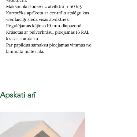
vadotnēm.
Maksimālā slodze uz atvilktni ir
50 kg
.
Kartotēka aprīkota ar centrālo atslēgu
kas
vienlaicīgi slēdz visas atvilktnes
.
Regulējamas kājiņas 10 mm diapazonā
.
Krāsotas ar pulverkrāsu, pieejamas 16 RAL
krāsās standartā
Par papildus samaksu pieejamas virsmas no
lamināta materiāla.
Apskati arī