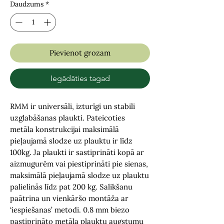
Daudzums
*
Pievienot grozam
Iegādāties tagad
RMM ir universāli, izturīgi un stabili
uzglabāšanas plaukti. Pateicoties
metāla konstrukcijai maksimālā
pieļaujamā slodze uz plauktu ir līdz
100kg. Ja plaukti ir sastiprināti kopā ar
aizmugurēm vai piestiprināti pie sienas,
maksimālā pieļaujamā slodze uz plauktu
palielinās līdz pat 200 kg. Salikšanu
paātrina un vienkāršo montāža ar
‘iespiešanas’ metodi. 0.8 mm biezo
pastiprināto metāla plauktu augstumu