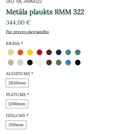
SKU: ML-RMM322
Metāla plaukts RMM 322
Cena
344,00 €
Par preces pieejamību
KRĀSA
*
AUGSTUMS
*
2630mm
PLATUMS
*
1200mm
DZIĻUMS
*
350mm