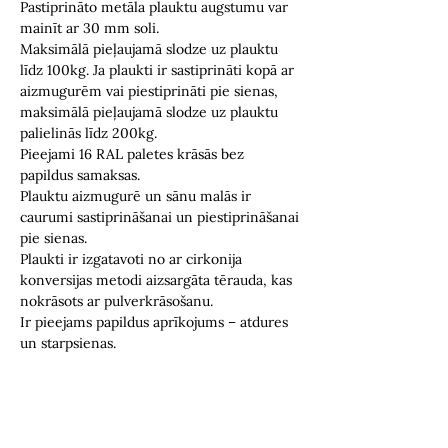
Pastiprināto metāla plauktu augstumu var
mainīt ar 30 mm soli.
Maksimālā pieļaujamā slodze uz plauktu
līdz 100kg. Ja plaukti ir sastiprināti kopā ar
aizmugurēm vai piestiprināti pie sienas,
maksimālā pieļaujamā slodze uz plauktu
palielinās līdz 200kg.
Pieejami 16 RAL paletes krāsās bez
papildus samaksas.
Plauktu aizmugurē un sānu malās ir
caurumi sastiprināšanai un piestiprināšanai
pie sienas.
Plaukti ir izgatavoti no ar cirkonija
konversijas metodi aizsargāta tērauda, kas
nokrāsots ar pulverkrāsošanu.
Ir pieejams papildus aprīkojums – atdures
un starpsienas.