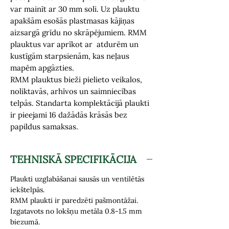
var mainīt ar 30 mm soli. Uz plauktu
apakšām esošās plastmasas kājiņas
aizsargā grīdu no skrāpējumiem. RMM
plauktus var aprīkot ar atdurēm un
kustīgām starpsienām, kas neļaus
mapēm apgāzties.
RMM plauktus bieži pielieto veikalos,
noliktavās, arhīvos un saimniecības
telpās. Standarta komplektācijā plaukti
ir pieejami 16 dažādās krāsās bez
papildus samaksas.
TEHNISKĀ SPECIFIKĀCIJA
Plaukti uzglabāšanai sausās un ventilētās
iekštelpās.
RMM plaukti ir paredzēti pašmontāžai.
Izgatavots no lokšņu metāla 0.8-1.5 mm
biezumā.