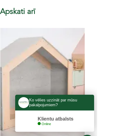
Apskati arī
Ko vēlies uzzināt par mūsu
pakalpojumiem?
Klientu atbalsts
Online