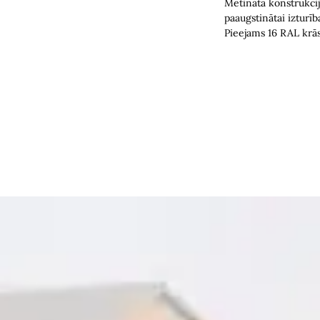
Metināta konstrukci
paaugstinātai izturība
Pieejams 16 RAL krās