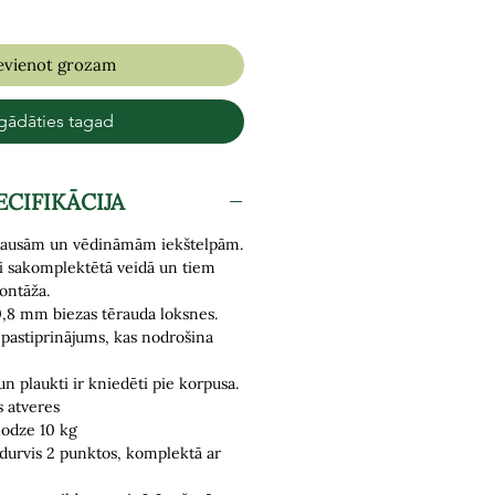
evienot grozam
gādāties tagad
ECIFIKĀCIJA
i sausām un vēdināmām iekštelpām.
ti sakomplektētā veidā un tiem
ontāža.
0,8 mm biezas tērauda loksnes.
 pastiprinājums, kas nodrošina
un plaukti ir kniedēti pie korpusa.
s atveres
lodze 10 kg
 durvis 2 punktos,
komplektā ar