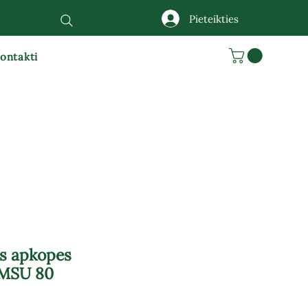
Pieteikties
ontakti
is apkopes
 MSU 80