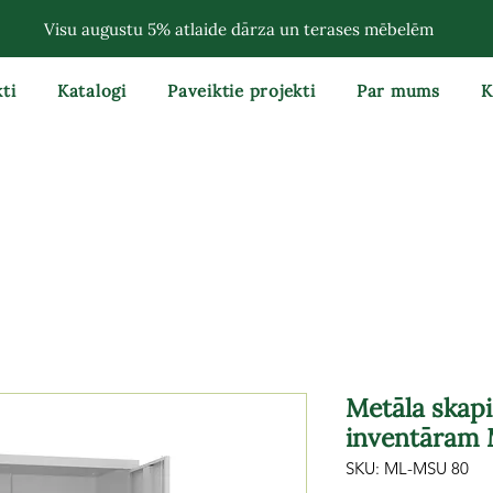
Visu augustu 5% atlaide dārza un terases mēbelēm
ti
Katalogi
Paveiktie projekti
Par mums
K
Metāla skap
inventāram
SKU: ML-MSU 80