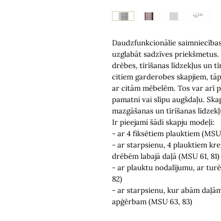
Daudzfunkcionālie saimniecības
uzglabāt sadzīves priekšmetus. 
drēbes, tīrīšanas līdzekļus un t
citiem garderobes skapjiem, tā
ar citām mēbelēm. Tos var arī p
pamatni vai slīpu augšdaļu. Skap
mazgāšanas un tīrīšanas līdzekļ
Ir pieejami šādi skapju modeļi:
- ar 4 fiksētiem plauktiem (MSU
- ar starpsienu, 4 plauktiem kre
drēbēm labajā daļā (MSU 61, 81)
- ar plauktu nodalījumu, ar turē
82)
- ar starpsienu, kur abām daļām 
apģērbam (MSU 63, 83)