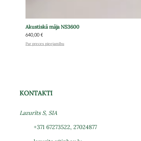
Akustiskā māja NS3600
Cena
640,00 €
Par preces pieejamību
KONTAKTI
Lazurīts S, SIA
+371 67273522
,
27024877