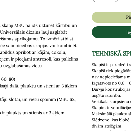
Pi
 skapji MSU palīdz uzturēt kārtību un
Universālais dizains ļauj uzglabāt
Ie
īrīšanas aprīkojumu. To izmēri atbilst
pēc saimniecības skapjus var kombinēt
apildus aprīkot ar kājām, cokolu,
TEHNISKĀ SP
jiem ir pieejami antresoli, kas palielina
Skapīši ir paredzēt
u uzglabāšanas vietu.
Skapīši tiek piegādā
nav nepieciešama m
 60, 80)
Izgatavots no 0,6 – 
isajā daļā, plauktu un stieni ar 3 āķiem
Durvju konstrukcijas
augstu izturību.
tāju slotai, un vietu spainim (MSU 62,
Vertikālā starpsiena 
Skapim ir ventilācija
ir plaukts un stienis ar 3 āķiem
Maksimālā plauktu s
Slēdzene, kas bloķē
divām atslēgām.