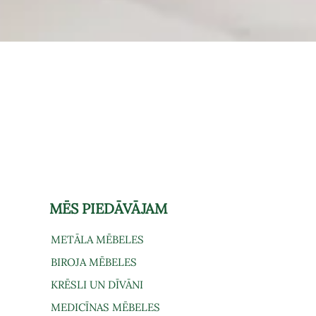
Ātrais skats
MĒS PIEDĀVĀJAM
METĀLA MĒBELES
BIROJA MĒBELES
KRĒSLI UN DĪVĀNI
MEDICĪNAS MĒBELES