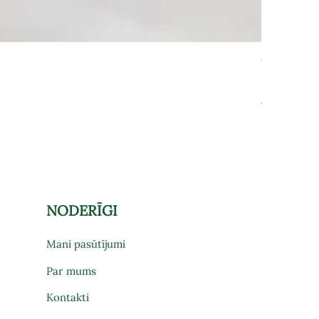
Grāmatu pl
Cena
575,00 €
Par preces pi
NODERĪGI
Mani pasūtījumi
Par mums
Kontakti