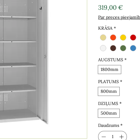
Cena
319,00 €
Par preces pieejamī
KRĀSA
*
AUGSTUMS
*
1800mm
PLATUMS
*
800mm
DZIĻUMS
*
500mm
Daudzums
*