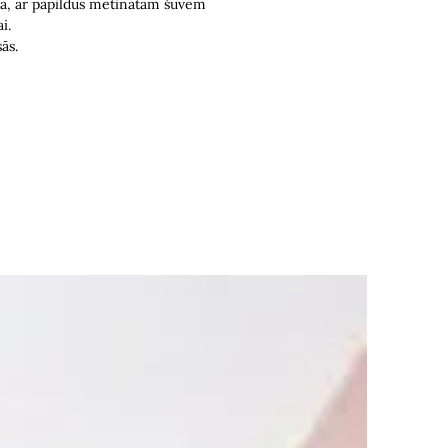
ja, ar papildus metinātām šuvēm
i.
ās.