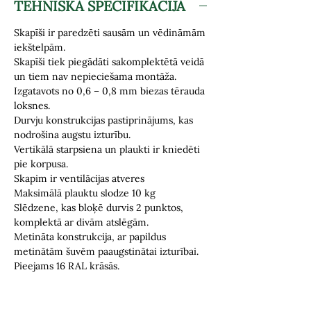
TEHNISKĀ SPECIFIKĀCIJA
Skapīši ir paredzēti sausām un vēdināmām
iekštelpām.
Skapīši tiek piegādāti sakomplektētā veidā
un tiem nav nepieciešama montāža.
Izgatavots no 0,6 – 0,8 mm biezas tērauda
loksnes.
Durvju konstrukcijas pastiprinājums, kas
nodrošina augstu izturību.
Vertikālā starpsiena un plaukti ir kniedēti
pie korpusa.
Skapim ir ventilācijas atveres
Maksimālā plauktu slodze 10 kg
Slēdzene, kas bloķē durvis 2 punktos,
komplektā ar divām atslēgām.
Metināta konstrukcija, ar papildus
metinātām šuvēm paaugstinātai izturībai.
Pieejams 16 RAL krāsās.