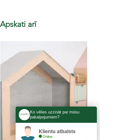
Apskati arī
Ko vēlies uzzināt par mūsu
pakalpojumiem?
Klientu atbalsts
Online