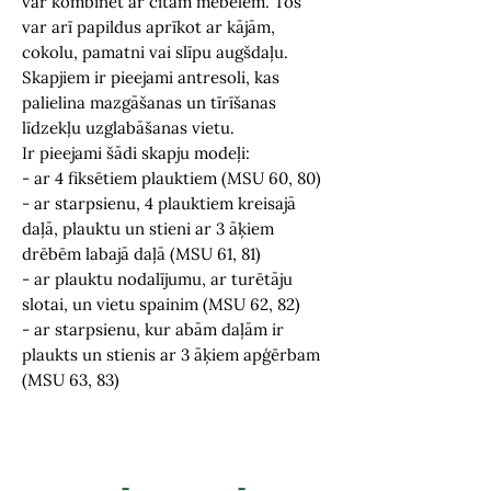
var kombinēt ar citām mēbelēm. Tos
var arī papildus aprīkot ar kājām,
cokolu, pamatni vai slīpu augšdaļu.
Skapjiem ir pieejami antresoli, kas
palielina mazgāšanas un tīrīšanas
līdzekļu uzglabāšanas vietu.
Ir pieejami šādi skapju modeļi:
- ar 4 fiksētiem plauktiem (MSU 60, 80)
- ar starpsienu, 4 plauktiem kreisajā
daļā, plauktu un stieni ar 3 āķiem
drēbēm labajā daļā (MSU 61, 81)
- ar plauktu nodalījumu, ar turētāju
slotai, un vietu spainim (MSU 62, 82)
- ar starpsienu, kur abām daļām ir
plaukts un stienis ar 3 āķiem apģērbam
(MSU 63, 83)