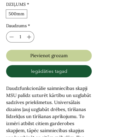
DZIĻUMS
*
500mm
Daudzums
*
Pievienot grozam
Iegādāties tagad
Daudzfunkcionālie saimniecības skapji
MSU palīdz uzturēt kārtību un uzglabāt
sadzīves priekšmetus. Universālais
dizains ļauj uzglabāt drēbes, tīrīšanas
līdzekļus un tīrīšanas aprīkojumu. To
izmēri atbilst citiem garderobes
skapjiem, tāpēc saimniecības skapjus