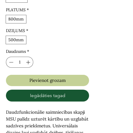
PLATUMS
*
800mm
DZIĻUMS
*
500mm
Daudzums
*
Pievienot grozam
Iegādāties tagad
Daudzfunkcionālie saimniecības skapji
MSU palīdz uzturēt kārtību un uzglabāt
sadzīves priekšmetus. Universālais
dizains ļauj uzglabāt drēbes, tīrīšanas