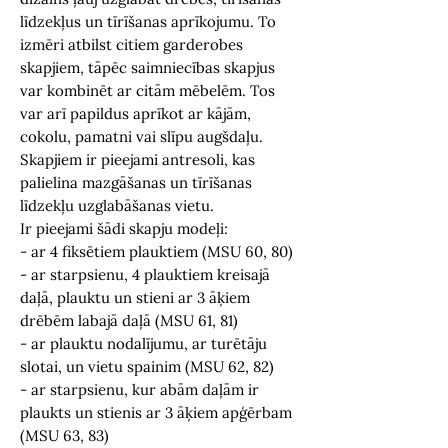
līdzekļus un tīrīšanas aprīkojumu. To
izmēri atbilst citiem garderobes
skapjiem, tāpēc saimniecības skapjus
var kombinēt ar citām mēbelēm. Tos
var arī papildus aprīkot ar kājām,
cokolu, pamatni vai slīpu augšdaļu.
Skapjiem ir pieejami antresoli, kas
palielina mazgāšanas un tīrīšanas
līdzekļu uzglabāšanas vietu.
Ir pieejami šādi skapju modeļi:
- ar 4 fiksētiem plauktiem (MSU 60, 80)
- ar starpsienu, 4 plauktiem kreisajā
daļā, plauktu un stieni ar 3 āķiem
drēbēm labajā daļā (MSU 61, 81)
- ar plauktu nodalījumu, ar turētāju
slotai, un vietu spainim (MSU 62, 82)
- ar starpsienu, kur abām daļām ir
plaukts un stienis ar 3 āķiem apģērbam
(MSU 63, 83)