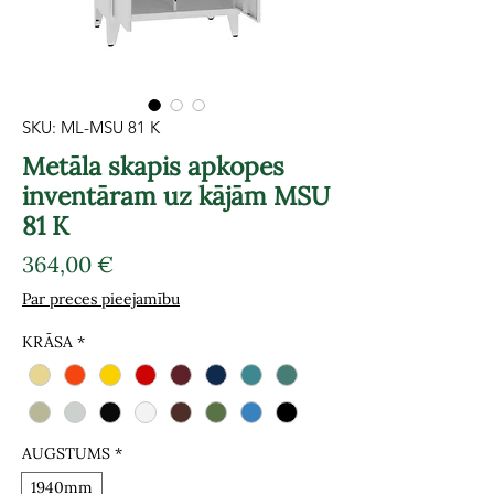
SKU: ML-MSU 81 K
Metāla skapis apkopes
inventāram uz kājām MSU
81 K
Cena
364,00 €
Par preces pieejamību
KRĀSA
*
AUGSTUMS
*
1940mm